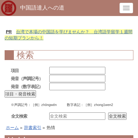
中国語達人への道
T
o
g
g
PR
台湾で本場の中国語を学びませんか？ 台湾語学留学１週間
l
の短期プランから！
e
n
検索
a
v
項目
i
発音（声調記号）
g
発音（数字表記）
a
t
i
※声調記号：［例］zhōngwén 数字表記：［例］zhong1wen2
o
n
全文検索
ホーム
»
辞書索引
»
热情