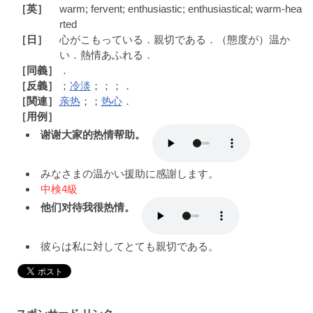
［英］
warm; fervent; enthusiastic; enthusiastical; warm-hea
rted
［日］
心がこもっている．親切である．（態度が）温か
い．熱情あふれる．
［同義］
．
［反義］
；
冷淡
；；；．
［関連］
亲热
；；
热心
．
［用例］
谢谢大家的热情帮助。
みなさまの温かい援助に感謝します。
中検4級
他们对待我很热情。
彼らは私に対してとても親切である。