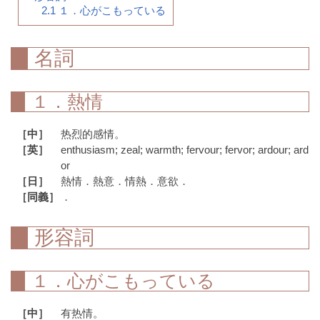
2.1
１．心がこもっている
名詞
１．熱情
［中］
热烈的感情。
［英］
enthusiasm; zeal; warmth; fervour; fervor; ardour; ard
or
［日］
熱情．熱意．情熱．意欲．
［同義］
．
形容詞
１．心がこもっている
［中］
有热情。