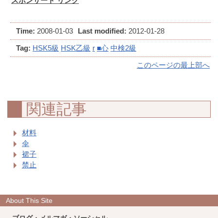
スポンサード リンク
Time:
2008-01-03
Last modified:
2012-01-28
Tag:
HSK5級
HSK乙級
r
■心
中検2級
このページの最上部へ
関連記事
材料
伞
裙子
禁止
About This Site