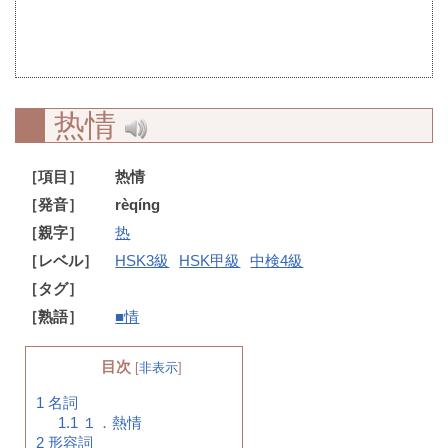
热情
［項目］
热情
［発音］
rèqíng
［親字］
热
［レベル］
HSK3級
HSK甲級
中検4級
［タグ］
［熟語］
■情
目次
[
非表示
]
1
名詞
1.1
１．熱情
2
形容詞