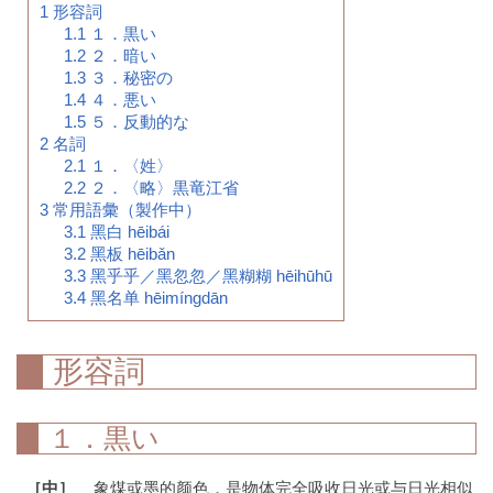
1
形容詞
1.1
１．黒い
1.2
２．暗い
1.3
３．秘密の
1.4
４．悪い
1.5
５．反動的な
2
名詞
2.1
１．〈姓〉
2.2
２．〈略〉黒竜江省
3
常用語彙（製作中）
3.1
黑白 hēibái
3.2
黑板 hēibǎn
3.3
黑乎乎／黑忽忽／黑糊糊 hēihūhū
3.4
黑名单 hēimíngdān
形容詞
１．黒い
［中］
象煤或墨的颜色，是物体完全吸收日光或与日光相似