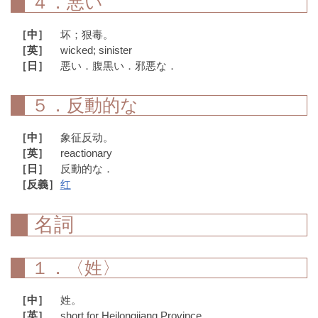
４．悪い
［中］
坏；狠毒。
［英］
wicked; sinister
［日］
悪い．腹黒い．邪悪な．
５．反動的な
［中］
象征反动。
［英］
reactionary
［日］
反動的な．
［反義］
红
名詞
１．〈姓〉
［中］
姓。
［英］
short for Heilongjiang Province