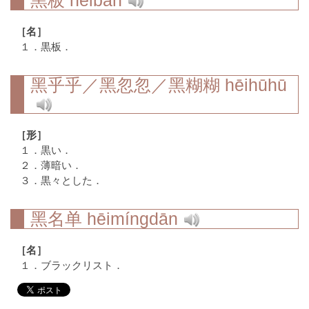
黑板
hēibǎn
［名］
１．黒板．
黑乎乎／黑忽忽／黑糊糊
hēihūhū
［形］
１．黒い．
２．薄暗い．
３．黒々とした．
黑名单
hēimíngdān
［名］
１．ブラックリスト．