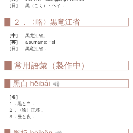
［日］
黒（こく）・ヘイ．
２．〈略〉黒竜江省
［中］
黑龙江省。
［英］
a surname: Hei
［日］
黒竜江省．
常用語彙（製作中）
黑白
hēibái
［名］
１．黒と白．
２．〈喩〉正邪．
３．昼と夜．