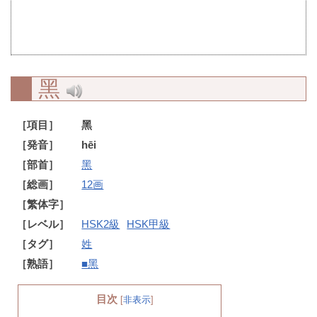
黑
［項目］
黑
［発音］
hēi
［部首］
黑
［総画］
12画
［繁体字］
［レベル］
HSK2級
HSK甲級
［タグ］
姓
［熟語］
■黑
目次
[
非表示
]