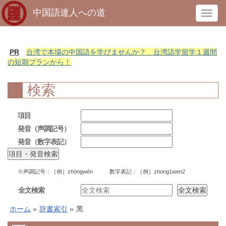
中国語達人への道
T
o
g
g
PR
台湾で本場の中国語を学びませんか？ 台湾語学留学１週間
l
の短期プランから！
e
n
検索
a
v
項目
i
発音（声調記号）
g
発音（数字表記）
a
t
i
※声調記号：［例］zhōngwén 数字表記：［例］zhong1wen2
o
n
全文検索
ホーム
»
辞書索引
»
黑