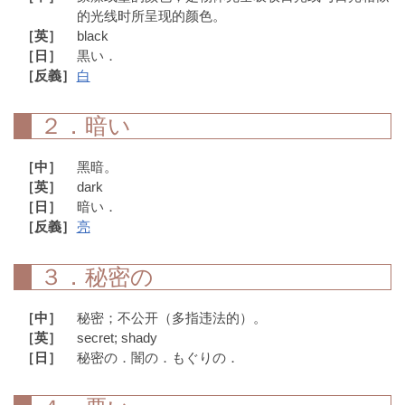
的光线时所呈现的颜色。
［英］
black
［日］
黒い．
［反義］
白
２．暗い
［中］
黑暗。
［英］
dark
［日］
暗い．
［反義］
亮
３．秘密の
［中］
秘密；不公开（多指违法的）。
［英］
secret; shady
［日］
秘密の．闇の．もぐりの．