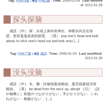
Tag:
HSK丙級
t
■脑
中検2級
Time:
2008-01-04
Last modifie
d:
2012-01-28
探头探脑
成語 ［中］ 探：头或上体向前伸出。伸着头向左右张
望。形容鬼鬼祟祟的探望。 ［英］ pop one’s head and look
about; to stick one’s head out and look arou […]
Tag:
HSK丁級
t
■脑
成語
Time:
2008-01-03
Last modified:
2012-01-28
没头没脑
成語 ［中］ 头、脑：比喻线索或根由。毫无线索或没有
根由。 ［英］ be dead from the neck up, abrupt ［日］ （話
や物事に）前後のつながりがない，手がかりがない．いわ
れがない．根拠がない． […]