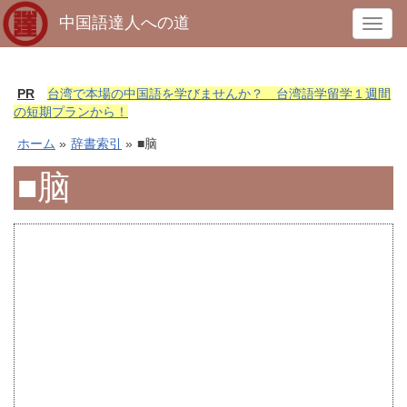
中国語達人への道
T
o
g
g
PR
台湾で本場の中国語を学びませんか？ 台湾語学留学１週間
l
の短期プランから！
e
ホーム
»
辞書索引
»
■脑
n
a
■脑
v
i
g
a
t
i
o
n