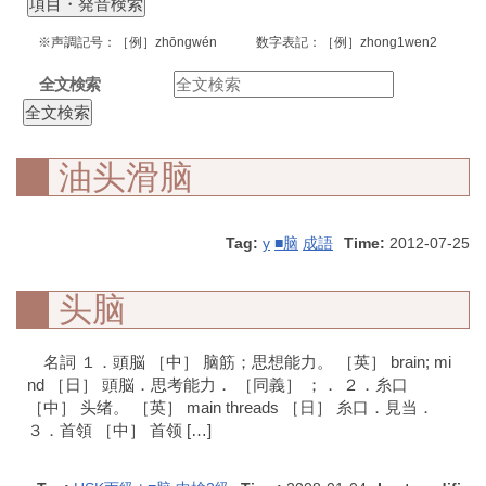
※声調記号：［例］zhōngwén 数字表記：［例］zhong1wen2
全文検索
油头滑脑
Tag:
y
■脑
成語
Time:
2012-07-25
头脑
名詞 １．頭脳 ［中］ 脑筋；思想能力。 ［英］ brain; mi
nd ［日］ 頭脳．思考能力． ［同義］ ；． ２．糸口
［中］ 头绪。 ［英］ main threads ［日］ 糸口．見当．
３．首領 ［中］ 首领 […]