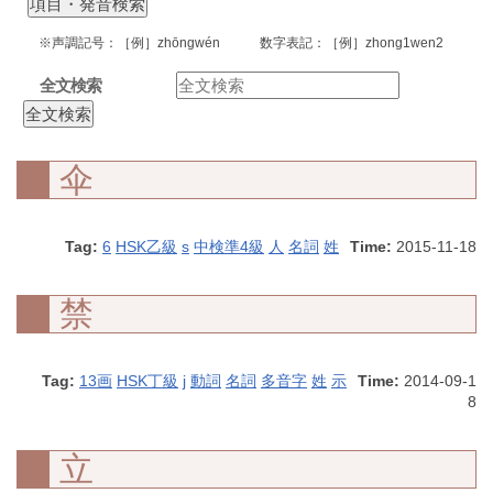
※声調記号：［例］zhōngwén 数字表記：［例］zhong1wen2
全文検索
伞
Tag:
6
HSK乙級
s
中検準4級
人
名詞
姓
Time:
2015-11-18
禁
Tag:
13画
HSK丁級
j
動詞
名詞
多音字
姓
示
Time:
2014-09-1
8
立