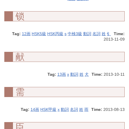
锁
Tag:
12画
HSK5級
HSK丙級
s
中検3級
動詞
名詞
姓
钅
Time:
2013-11-09
献
Tag:
13画
x
動詞
姓
犬
Time:
2013-10-11
需
Tag:
14画
HSK甲級
x
動詞
名詞
姓
雨
Time:
2013-08-13
臣