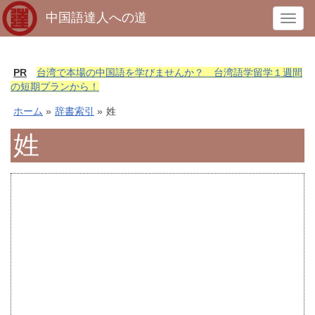
中国語達人への道
T
o
g
g
PR
台湾で本場の中国語を学びませんか？ 台湾語学留学１週間
l
の短期プランから！
e
ホーム
»
辞書索引
»
姓
n
a
姓
v
i
g
a
t
i
o
n