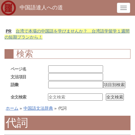
中国語達人への道
T
o
g
g
PR
台湾で本場の中国語を学びませんか？ 台湾語学留学１週間
l
の短期プランから！
e
n
検索
a
v
ページ名
i
文法項目
g
語彙
a
t
全文検索
i
o
ホーム
»
中国語文法辞典
»
代詞
n
代詞