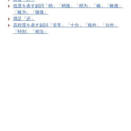
低度を表す副詞「稍」「稍微」「稍为」「略」「略微」
「略为」「微微」
満足「还」
高程度を表す副詞「非常」「十分」「格外」「分外」
「特别」「相当」