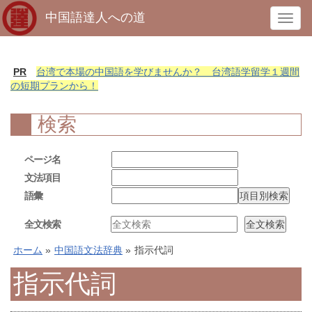
中国語達人への道
T
o
g
g
PR
台湾で本場の中国語を学びませんか？ 台湾語学留学１週間
l
の短期プランから！
e
n
検索
a
v
ページ名
i
文法項目
g
語彙
a
t
全文検索
i
o
ホーム
»
中国語文法辞典
»
指示代詞
n
指示代詞