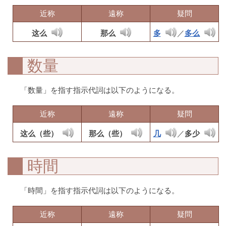
近称
遠称
疑問
这么
那么
多
／
多么
数量
「数量」を指す指示代詞は以下のようになる。
近称
遠称
疑問
这么（些）
那么（些）
几
／
多少
時間
「時間」を指す指示代詞は以下のようになる。
近称
遠称
疑問