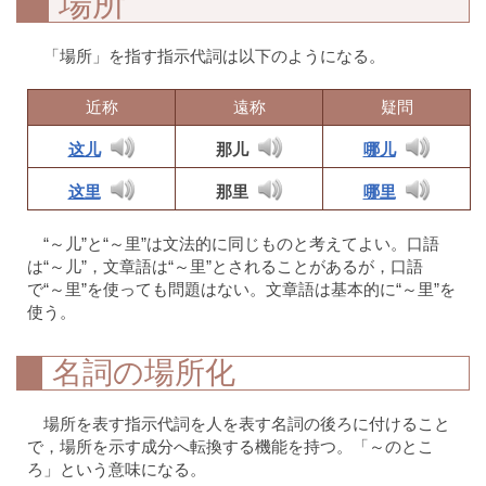
場所
「場所」を指す指示代詞は以下のようになる。
近称
遠称
疑問
这儿
那儿
哪儿
这里
那里
哪里
“～儿”と“～里”は文法的に同じものと考えてよい。口語
は“～儿”，文章語は“～里”とされることがあるが，口語
で“～里”を使っても問題はない。文章語は基本的に“～里”を
使う。
名詞の場所化
場所を表す指示代詞を人を表す名詞の後ろに付けること
で，場所を示す成分へ転換する機能を持つ。「～のとこ
ろ」という意味になる。