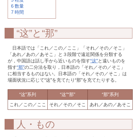
6
数量
7
時間
“这”と“那”
日本語では「これ／この／ここ」「それ／その／そこ」
「あれ／あの／あそこ」と３段階で遠近関係を分類する
が，中国語は話し手から近いものを指す
“这”
と遠いものを
指す
“那”
の二分法を取り，日本語の「それ／その／そこ」
に相当するものはない。日本語の「それ／その／そこ」は
場面状況に応じて“这”を充てたり“那”を充てたりする。
“这”系列
“这”“那”
“那”系列
これ／この／ここ
それ／その／そこ
あれ／あの／あそこ
人・もの