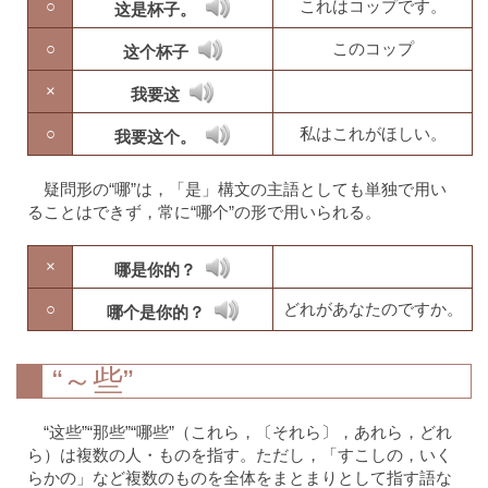
○
これはコップです。
这是杯子。
○
このコップ
这个杯子
×
我要这
○
私はこれがほしい。
我要这个。
疑問形の“哪”は，「是」構文の主語としても単独で用い
ることはできず，常に“哪个”の形で用いられる。
×
哪是你的？
○
どれがあなたのですか。
哪个是你的？
“～些”
“这些”“那些”“哪些”（これら，〔それら〕，あれら，どれ
ら）は複数の人・ものを指す。ただし，「すこしの，いく
らかの」など複数のものを全体をまとまりとして指す語な