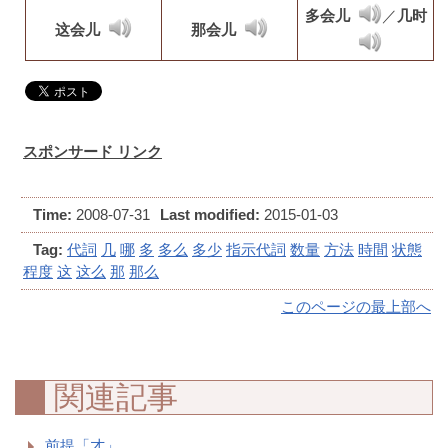
多会儿
／
几时
这会儿
那会儿
スポンサード リンク
Time:
2008-07-31
Last modified:
2015-01-03
Tag:
代詞
几
哪
多
多么
多少
指示代詞
数量
方法
時間
状態
程度
这
这么
那
那么
このページの最上部へ
関連記事
前提「才」