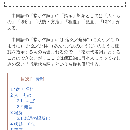
中国語の「指示代詞」の「指示」対象としては「人・も
の」「場所」「状態・方法」「程度」「数量」「時間」が
ある。
中国語の「指示代詞」には“这么／这样”（こんな／この
ように）“那么／那样”（あんな／あのように）のように様
態を指示するものも含まれるので，「指示代名詞」とする
ことはできないが，ここでは便宜的に日本人にとってなじ
みの深い「指示代名詞」という名称も併記する。
目次
[
非表示
]
1
“这”と“那”
2
人・もの
2.1
“～些”
2.2
発音
3
場所
3.1
名詞の場所化
4
状態・方法
5
程度