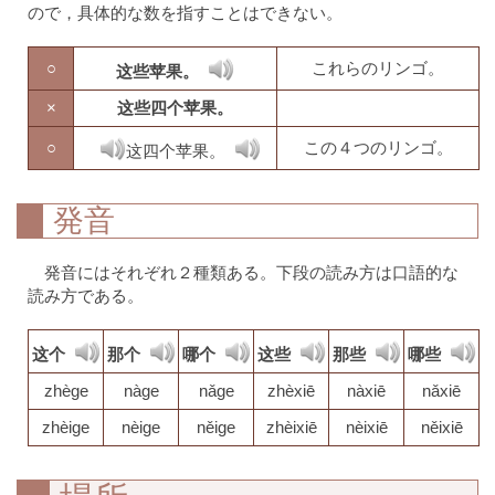
ので，具体的な数を指すことはできない。
○
これらのリンゴ。
这些苹果。
×
这些四个苹果。
○
この４つのリンゴ。
这四个苹果。
発音
発音にはそれぞれ２種類ある。下段の読み方は口語的な
読み方である。
这个
那个
哪个
这些
那些
哪些
zhège
nàge
nǎge
zhèxiē
nàxiē
nǎxiē
zhèige
nèige
něige
zhèixiē
nèixiē
něixiē