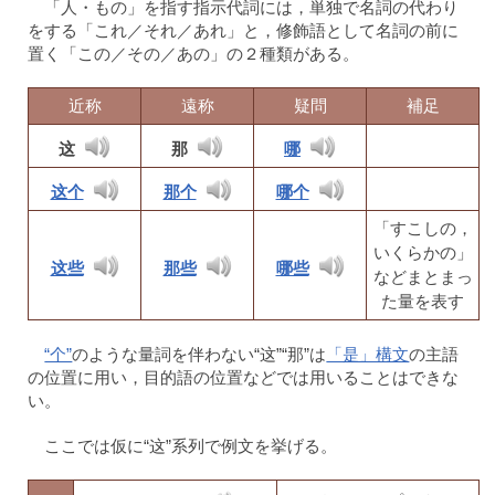
「人・もの」を指す指示代詞には，単独で名詞の代わり
をする「これ／それ／あれ」と，修飾語として名詞の前に
置く「この／その／あの」の２種類がある。
近称
遠称
疑問
補足
这
那
哪
这个
那个
哪个
「すこしの，
いくらかの」
这些
那些
哪些
などまとまっ
た量を表す
“个”
のような量詞を伴わない“这”“那”は
「是」構文
の主語
の位置に用い，目的語の位置などでは用いることはできな
い。
ここでは仮に“这”系列で例文を挙げる。