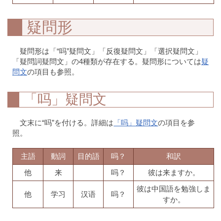
疑問形
疑問形は「“吗”疑問文」「反復疑問文」「選択疑問文」
「疑問詞疑問文」の4種類が存在する。疑問形については
疑
問文
の項目も参照。
「吗」疑問文
文末に“吗”を付ける。詳細は
「吗」疑問文
の項目を参
照。
主語
動詞
目的語
吗？
和訳
他
来
吗？
彼は来ますか。
彼は中国語を勉強しま
他
学习
汉语
吗？
すか。