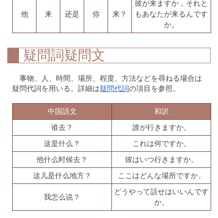
彼が来ますか，それと
他
来
还是
你
来？
もあなたが来るんです
か。
疑問詞疑問文
事物、人、時間、場所、程度、方法などを尋ねる場合は
疑問代詞を用いる。詳細は
疑問代詞
の項目を参照。
中国語文
和訳
谁去？
誰が行きますか。
这是什么？
これは何ですか。
他什么时候去？
彼はいつ行きますか。
这儿是什么地方？
ここはどんな場所ですか。
どうやって話せはいいんです
我怎么说？
か。