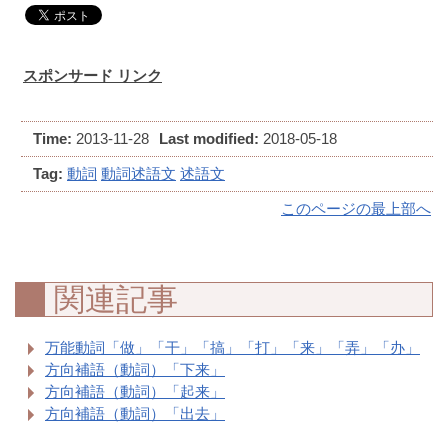
スポンサード リンク
Time:
2013-11-28
Last modified:
2018-05-18
Tag:
動詞
動詞述語文
述語文
このページの最上部へ
関連記事
万能動詞「做」「干」「搞」「打」「来」「弄」「办」
方向補語（動詞）「下来」
方向補語（動詞）「起来」
方向補語（動詞）「出去」