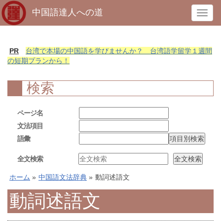
中国語達人への道
T
o
g
g
PR
台湾で本場の中国語を学びませんか？ 台湾語学留学１週間
l
の短期プランから！
e
n
検索
a
v
ページ名
i
文法項目
g
語彙
a
t
全文検索
i
o
ホーム
»
中国語文法辞典
»
動詞述語文
n
動詞述語文