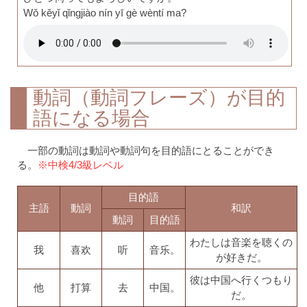
Wǒ kěyǐ qǐngjiào nín yī gè wèntí ma?
動詞（動詞フレーズ）が目的
語になる場合
一部の動詞は動詞や動詞句を目的語にとることができ
る。
※中検4/3級レベル
目的語
主語
動詞
和訳
動詞
目的語
わたしは音楽を聴くの
我
喜欢
听
音乐。
が好きだ。
彼は中国へ行くつもり
他
打算
去
中国。
だ。