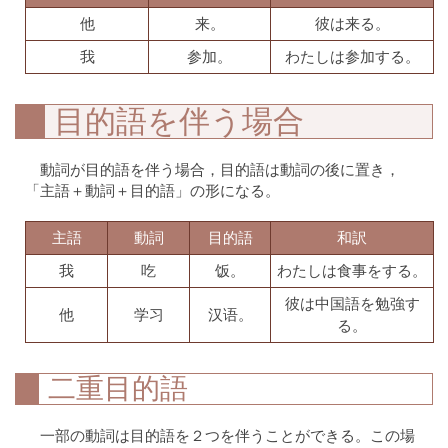
他
来。
彼は来る。
我
参加。
わたしは参加する。
目的語を伴う場合
動詞が目的語を伴う場合，目的語は動詞の後に置き，
「主語＋動詞＋目的語」の形になる。
主語
動詞
目的語
和訳
我
吃
饭。
わたしは食事をする。
彼は中国語を勉強す
他
学习
汉语。
る。
二重目的語
一部の動詞は目的語を２つを伴うことができる。この場