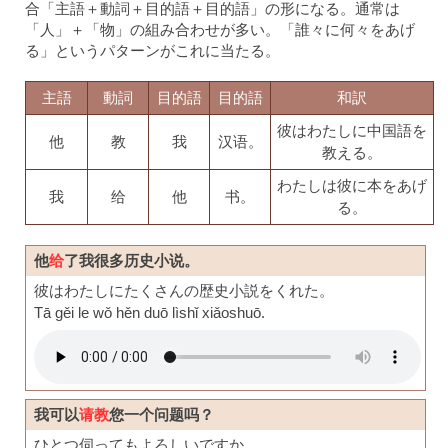
合「主語＋動詞＋目的語＋目的語」の形になる。通常は
「人」＋「物」の組み合わせが多い。「誰々に何々をあげ
る」というパターンがこれに当たる。
主語
動詞
目的語
目的語
和訳
彼はわたしに中国語を
他
教
我
汉语。
教える。
わたしは彼に本をあげ
我
给
他
书。
る。
他
给
了我很多历史小说。
彼はわたしにたくさんの歴史小説をくれた。
Tā gěi le wǒ hěn duō lìshǐ xiǎoshuō.
我可以
请教
您一个问题吗？
ひとつ伺ってもよろしいですか。