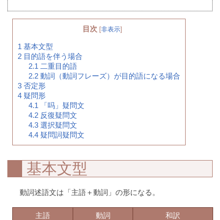
目次
[
非表示
]
1
基本文型
2
目的語を伴う場合
2.1
二重目的語
2.2
動詞（動詞フレーズ）が目的語になる場合
3
否定形
4
疑問形
4.1
「吗」疑問文
4.2
反復疑問文
4.3
選択疑問文
4.4
疑問詞疑問文
基本文型
動詞述語文は「主語＋動詞」の形になる。
主語
動詞
和訳