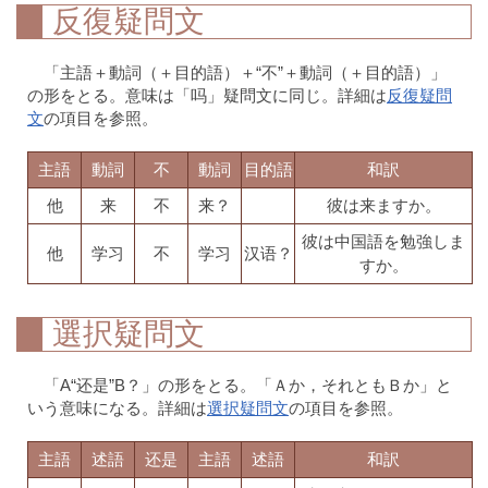
反復疑問文
「主語＋動詞（＋目的語）＋“不”＋動詞（＋目的語）」
の形をとる。意味は「吗」疑問文に同じ。詳細は
反復疑問
文
の項目を参照。
主語
動詞
不
動詞
目的語
和訳
他
来
不
来？
彼は来ますか。
彼は中国語を勉強しま
他
学习
不
学习
汉语？
すか。
選択疑問文
「A“还是”B？」の形をとる。「Ａか，それともＢか」と
いう意味になる。詳細は
選択疑問文
の項目を参照。
主語
述語
还是
主語
述語
和訳