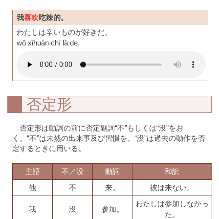
我
喜欢
吃辣的。
わたしは辛いものが好きだ。
wǒ xǐhuān chī là de.
否定形
否定形は動詞の前に否定副詞“不”もしくは“没”をお
く。“不”は未然の出来事及び習慣を、“没”は過去の動作を否
定するときに用いる。
主語
不／没
動詞
和訳
他
不
来。
彼は来ない。
わたしは参加しなかっ
我
没
参加。
た。