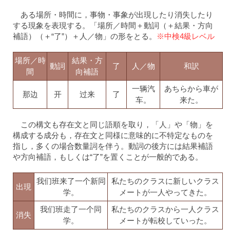
ある場所・時間に，事物・事象が出現したり消失したり
する現象を表現する。「場所／時間＋動詞（＋結果・方向
補語）（＋“了”）＋人／物」の形をとる。
※中検4級レベル
場所／時
結果・方
動詞
了
人／物
和訳
間
向補語
一辆汽
あちらから車が
那边
开
过来
了
车。
来た。
この構文も存在文と同じ語順を取り，「人」や「物」を
構成する成分も，存在文と同様に意味的に不特定なものを
指し，多くの場合数量詞を伴う。動詞の後方には結果補語
や方向補語，もしくは“了”を置くことが一般的である。
我们班来了一个新同
私たちのクラスに新しいクラス
出現
学。
メートが一人やってきた。
我们班走了一个同
私たちのクラスから一人クラス
消失
学。
メートが転校していった。