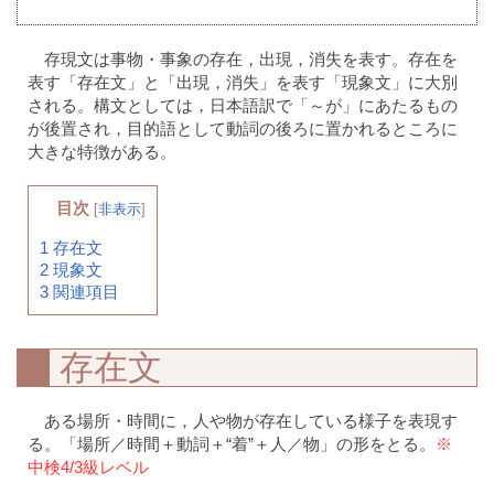
存現文は事物・事象の存在，出現，消失を表す。存在を
表す「存在文」と「出現，消失」を表す「現象文」に大別
される。構文としては，日本語訳で「～が」にあたるもの
が後置され，目的語として動詞の後ろに置かれるところに
大きな特徴がある。
目次
[
非表示
]
1
存在文
2
現象文
3
関連項目
存在文
ある場所・時間に，人や物が存在している様子を表現す
る。「場所／時間＋動詞＋“着”＋人／物」の形をとる。
※
中検4/3級レベル