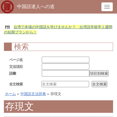
中国語達人への道
T
o
g
g
PR
台湾で本場の中国語を学びませんか？ 台湾語学留学１週間
l
の短期プランから！
e
n
検索
a
v
ページ名
i
文法項目
g
語彙
a
t
全文検索
i
o
ホーム
»
中国語文法辞典
»
存現文
n
存現文