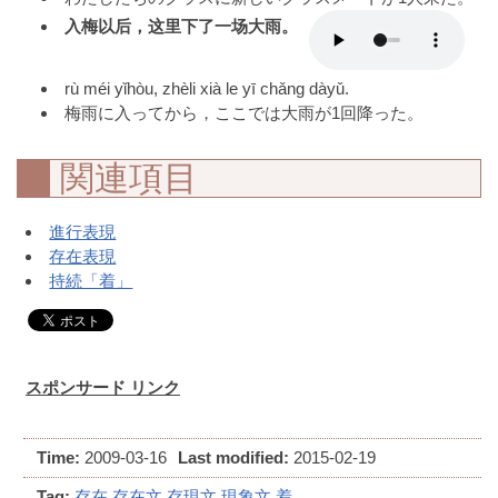
入梅以后，这里下了一场大雨。
rù méi yǐhòu, zhèli xià le yī chǎng dàyǔ.
梅雨に入ってから，ここでは大雨が1回降った。
関連項目
進行表現
存在表現
持続「着」
スポンサード リンク
Time:
2009-03-16
Last modified:
2015-02-19
Tag:
存在
存在文
存現文
現象文
着