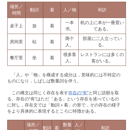
場所／
動詞
着
人／物
和訳
時間
一本
机の上に本が一冊置い
桌子上
放
着
书。
てある。
两个
部屋に二人立ってい
房间里
站
着
人。
る。
很多客
レストランには多くの
餐厅里
坐
着
人。
客がいる。
「人」や「物」を構成する成分は，意味的には不特定の
ものになり，しばしば数量詞を伴う。
この構文は同じく存在を表す
存在の“有”
と同じ語順を取
る。存在の“有”はただ「ある」という存在を述べているの
に対し，存在文では「動詞＋着」の形で，その存在の様子
をより具体的に表現するところに特徴がある。
場所／
数量
人／
動詞
着
和訳