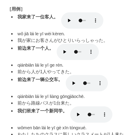
［用例］
我家来了一位客人。
wǒ jiā lái le yī wèi kèren.
我が家にお客さんがひとりいらっしゃった。
前边来了一个人。
qiánbiān lái le yī ge rén.
前から人が1人やってきた。
前边来了一辆公交车。
qiánbiān lái le yī liàng gōngjiāochē.
前から路線バスが1台来た。
我们班来了一个新同学。
wǒmen bān lái le yī gè xīn tóngxué.
わたしたちのクラスに新しいクラスメートが1人来た。