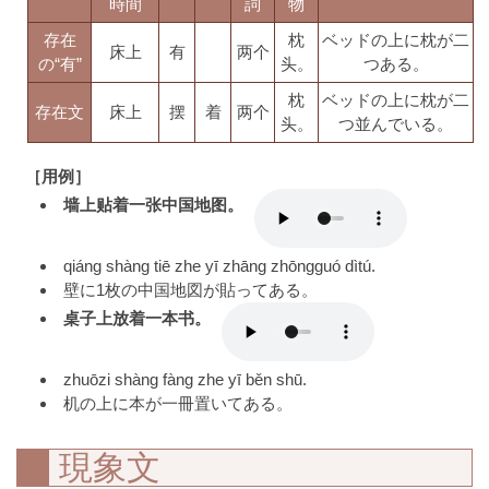
時間
詞
物
存在
枕
ベッドの上に枕が二
床上
有
两个
の“有”
头。
つある。
枕
ベッドの上に枕が二
存在文
床上
摆
着
两个
头。
つ並んでいる。
［用例］
墙上贴着一张中国地图。
qiáng shàng tiē zhe yī zhāng zhōngguó dìtú.
壁に1枚の中国地図が貼ってある。
桌子上放着一本书。
zhuōzi shàng fàng zhe yī běn shū.
机の上に本が一冊置いてある。
現象文