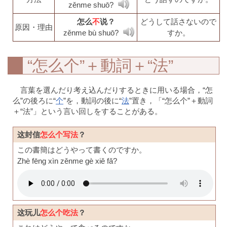
zěnme shuō?
怎么
不
说？
どうして話さないので
原因・理由
zěnme bù shuō?
すか。
“怎么个”＋動詞＋“法”
言葉を選んだり考え込んだりするときに用いる場合，“怎
么”の後ろに“
个
”を，動詞の後に“
法
”置き，「“怎么个”＋動詞
＋“法”」という言い回しをすることがある。
这封信
怎么个写法
？
この書簡はどうやって書くのですか。
Zhè fēng xìn zěnme gè xiě fǎ?
这玩儿
怎么个吃法
？