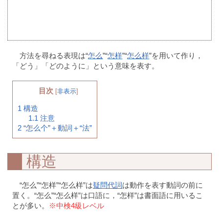
方法を尋ねる表現は“
怎么
”“
怎样
”“
怎么样
”を用いて作り，
「どう」「どのように」という意味を表す。
目次
[
非表示
]
1
構造
1.1
注意
2
“怎么个”＋動詞＋“法”
構造
“怎么”“怎样”“怎么样”は
疑問代詞
は動作を表す動詞の前に
置く。“怎么”“怎么样”は口語に，“怎样”は書面語に用いるこ
とが多い。
※中検4級レベル