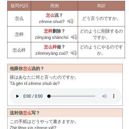
疑問代詞
用例
和訳
怎么
说？
怎么
どう言うのですか。
zěnme shuō?
怎样
删除？
どのように削除するの
怎样
zěnyàng shānchú
ですか。
怎么样
做？
どのようにやるのです
怎么样
zěnmeyàng zuò?
か。
他跟你
怎么
说的？
彼はあなたに何と言ったのですか。
Tā gēn nǐ zěnme shuō de?
这封信
怎么
写？
この手紙はどうやって書きますか。
Zhè fēng xìn zěnme xiě?