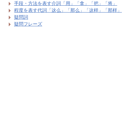
手段・方法を表す介詞「用」「拿」「把」「将」
程度を表す代詞「这么」「那么」「这样」「那样」
疑問詞
疑問フレーズ