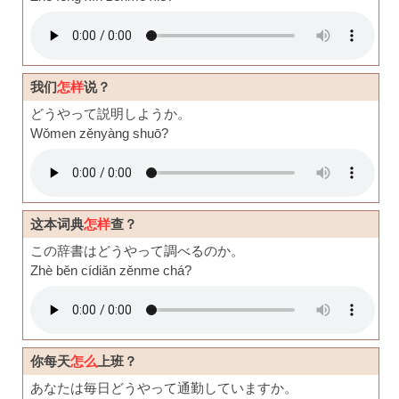
我们
怎样
说？
どうやって説明しようか。
Wǒmen zěnyàng shuō?
这本词典
怎样
查？
この辞書はどうやって調べるのか。
Zhè běn cídiǎn zěnme chá?
你每天
怎么
上班？
あなたは毎日どうやって通勤していますか。