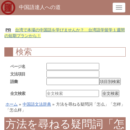
中国語達人への道
T
o
g
g
PR
台湾で本場の中国語を学びませんか？ 台湾語学留学１週間
l
の短期プランから！
e
n
検索
a
v
ページ名
i
文法項目
g
語彙
a
t
全文検索
i
o
ホーム
»
中国語文法辞典
»
方法を尋ねる疑問詞「怎么」「怎样」
n
「怎么样」
方法を尋ねる疑問詞「怎