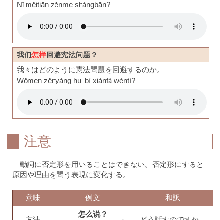
Nǐ měitiān zěnme shàngbān?
我们
怎样
回避宪法问题？
我々はどのように憲法問題を回避するのか。
Wǒmen zěnyàng huí bì xiànfǎ wèntí?
注意
動詞に否定形を用いることはできない。否定形にすると
原因や理由を問う表現に変化する。
意味
例文
和訳
怎么说？
方法
どう話すのですか。