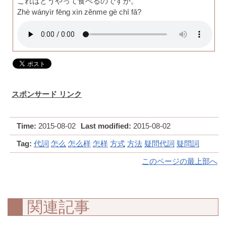
これはどうやって食べるのですか。
Zhè wányìr fēng xìn zěnme gè chī fǎ?
スポンサード リンク
Time:
2015-08-02
Last modified:
2015-08-02
Tag:
代詞
怎么
怎么样
怎样
方式
方法
疑問代詞
疑問詞
このページの最上部へ
関連記事