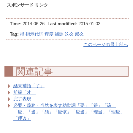
スポンサード リンク
Time:
2014-06-26
Last modified:
2015-01-03
Tag:
得
指示代詞
程度
補語
这么
那么
このページの最上部へ
関連記事
結果補語「了」
前提「才」
完了表現
必要・義務・当然を表す助動詞「要」「得」「该」
「应」「当」「须」「应该」「应当」「理当」「理应」
「理该」