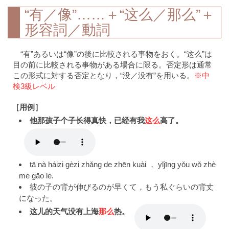
“有／像”……＋“这么／那么”＋
形容詞／動詞
“有”あるいは“像”の後に比較される事物をおく。“这么”は
目の前に比較される事物がある場合に限る。否定形は通常
この形式に対する否定となり，“没／没有”を用いる。
※中
検3級レベル
［用例］
他那孩子个子长得真快，已经有我
这么
高了。
tā nà háizi gèzi zhǎng de zhēn kuài ， yǐjīng yǒu wǒ zhè
me gāo le.
彼の子の背が伸びるのが早くて，もう私ぐらいの背丈
になった。
这儿的天气没有上海
那么
热。