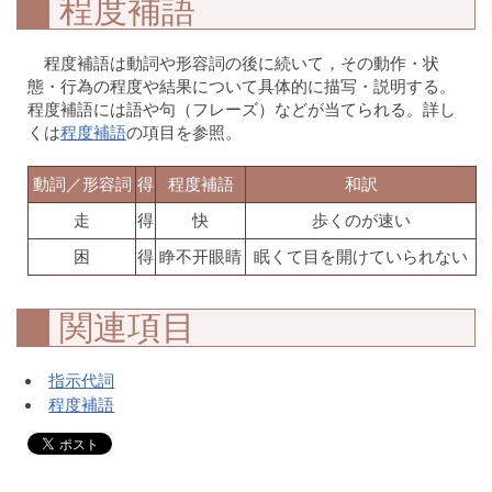
程度補語
程度補語は動詞や形容詞の後に続いて，その動作・状
態・行為の程度や結果について具体的に描写・説明する。
程度補語には語や句（フレーズ）などが当てられる。詳し
くは
程度補語
の項目を参照。
動詞／形容詞
得
程度補語
和訳
走
得
快
歩くのが速い
困
得
睁不开眼睛
眠くて目を開けていられない
関連項目
指示代詞
程度補語