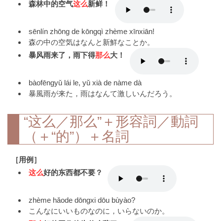
森林中的空气
这么
新鲜！
sēnlín zhōng de kōngqì zhème xīnxiān!
森の中の空気はなんと新鮮なことか。
暴风雨来了，雨下得
那么
大！
bàofēngyǔ lái le, yǔ xià de nàme dà
暴風雨が来た，雨はなんて激しいんだろう。
“这么／那么”＋形容詞／動詞
（＋“的”）＋名詞
［用例］
这么
好的东西都不要？
zhème hǎode dōngxi dōu bùyào?
こんなにいいものなのに，いらないのか。