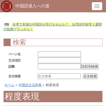
中国語達人への道
T
o
g
g
PR
台湾で本場の中国語を学びませんか？ 台湾語学留学１週間
l
の短期プランから！
e
n
検索
a
v
ページ名
i
文法項目
g
語彙
a
t
全文検索
i
o
ホーム
»
中国語文法辞典
»
程度表現
n
程度表現