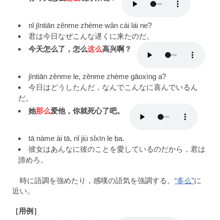
nǐ jīntiān zěnme zhème wǎn cái lái ne?
君は今日なぜこんな遅くに来たのだ。
今天怎么了，怎么
这么
高兴啊？
jīntiān zěnme le, zěnme zhème gāoxìng a?
今日はどうしたんだ，なんでこんなに喜んでいるん
だ。
她
那么
爱他，你就死心了吧。
tā nàme ài tā, nǐ jiù sǐxīn le ba.
彼女はあんなに彼のことを愛しているのだから，君は
諦めろ。
時に語調を強めたり，感嘆の語気を強調する。
“多么”
に
近い。
［用例］