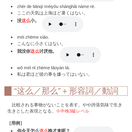
zhèr de tiānqì méiyǒu shànghǎi nàme rè.
ここの天気は上海ほど暑くはない。
没
这么
小。
méi zhème xiǎo.
こんなに小さくはない。
我没你
这么
讨厌他。
wǒ méi nǐ zhème tǎoyàn tā.
私は君ほど彼の事を嫌ってはいない。
“这么／那么”＋形容詞／動詞
比較される事物がないことを表す。やや誇張気味で生き
生きとした表現となる。
※中検3級レベル
［用例］
你今天怎么
这么
晚才来呢？