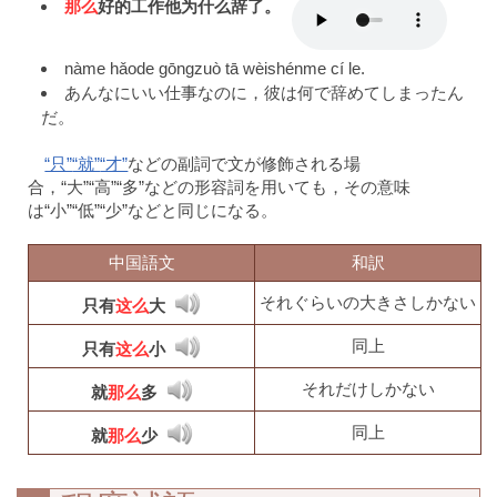
那么
好的工作他为什么辞了。
nàme hǎode gōngzuò tā wèishénme cí le.
あんなにいい仕事なのに，彼は何で辞めてしまったん
だ。
“只”
“就”
“才”
などの副詞で文が修飾される場
合，“大”“高”“多”などの形容詞を用いても，その意味
は“小”“低”“少”などと同じになる。
中国語文
和訳
それぐらいの大きさしかない
只有
这么
大
同上
只有
这么
小
それだけしかない
就
那么
多
同上
就
那么
少