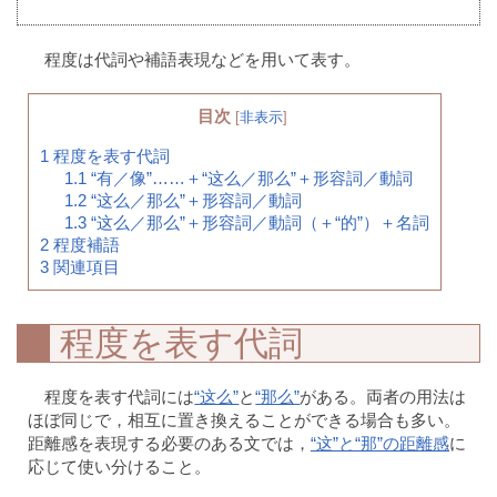
程度は代詞や補語表現などを用いて表す。
目次
[
非表示
]
1
程度を表す代詞
1.1
“有／像”……＋“这么／那么”＋形容詞／動詞
1.2
“这么／那么”＋形容詞／動詞
1.3
“这么／那么”＋形容詞／動詞（＋“的”）＋名詞
2
程度補語
3
関連項目
程度を表す代詞
程度を表す代詞には
“这么”
と
“那么”
がある。両者の用法は
ほぼ同じで，相互に置き換えることができる場合も多い。
距離感を表現する必要のある文では，
“这”と“那”の距離感
に
応じて使い分けること。