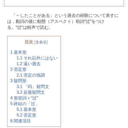
「～したことがある」という過去の経験について表すに
は，動詞の後に動態（アスペクト）助詞“过”をつけ
る。“过”は軽声で読む。
目次
[
非表示
]
1
基本形
1.1
それ以外にはない
1.2
遠い過去
2
否定形
2.1
否定の強調
3
疑問形
3.1
「吗」疑問文
3.2
反復疑問文
4
形容詞＋“过”
5
終結の「过」
5.1
基本形
5.2
否定形
6
関連項目