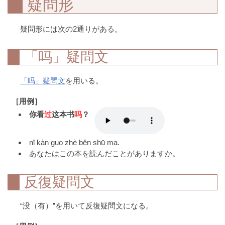
疑問形
疑問形には次の2通りがある。
「吗」疑問文
「吗」疑問文
を用いる。
［用例］
你看
过
这本书
吗
？
nǐ kàn guo zhè běn shū ma.
あなたはこの本を読んだことがありますか。
反復疑問文
“没（有）”を用いて反復疑問文になる。