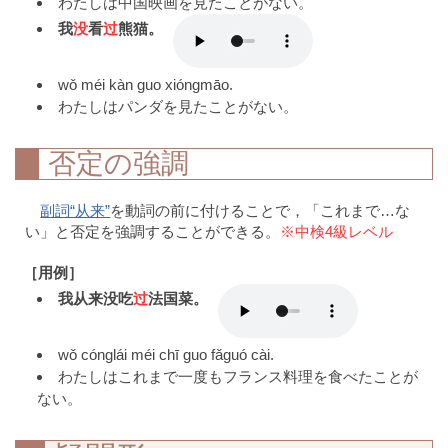
わたしは中国映画を見たことがない。
我
没
看
过
熊猫。
wǒ méi kàn guo xióngmāo.
わたしはパンダを見たことがない。
否定の強調
副詞“从来”
を動詞の前に付けることで，「これまで…な
い」と否定を強調することができる。
※中検4級レベル
［用例］
我从来没吃
过
法国菜。
wǒ cónglái méi chī guo fǎguó cài.
わたしはこれまで一度もフランス料理を食べたことが
ない。