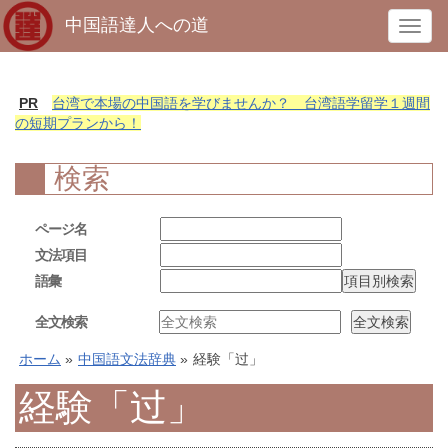
中国語達人への道
T
o
g
g
PR
台湾で本場の中国語を学びませんか？ 台湾語学留学１週間
l
の短期プランから！
e
n
検索
a
v
ページ名
i
文法項目
g
語彙
a
t
全文検索
i
o
ホーム
»
中国語文法辞典
»
経験「过」
n
経験「过」