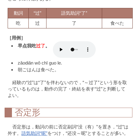
動詞
“过”
語気助詞“了”
吃
过
了
食べた
［用例］
早点我吃
过了
。
zǎodiǎn wǒ chī guo le.
朝ごはんは食べた。
経験の“过”は“了”を伴わないので，“～过了”という形を取
っているものは，動作の完了・終結を表す“过”と判断して
よい。
否定形
否定形は，動詞の前に否定副詞“没（有）”を置き，“过”は
外す。
語気助詞“呢”
をつけ，“还没～呢”とすることが多い。