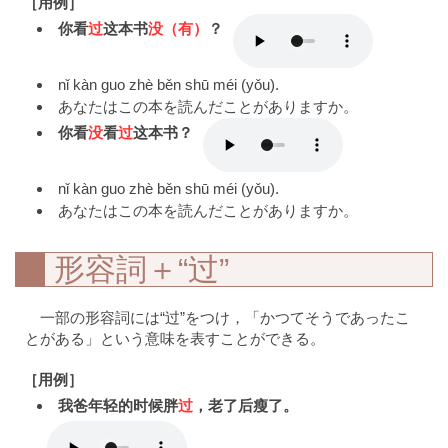
［用例］
你看
过
这本书
没（有）
？
nǐ kàn guo zhè běn shū méi (yǒu).
あなたはこの本を読んだことがありますか。
你看
没
看
过
这本书？
nǐ kàn guo zhè běn shū méi (yǒu).
あなたはこの本を読んだことがありますか。
形容詞＋“过”
一部の形容詞には“过”をつけ，「かつてそうであったこ
とがある」という意味を表すことができる。
［用例］
我爸年轻的时候胖
过
，老了后瘦了。