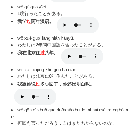
wǒ qù guo yīcì.
1度行ったことがある。
我学
过
两年汉语。
wǒ xué guo liǎng nián hànyǔ.
わたしは2年間中国語を習ったことがある。
我在北京住
过
八年。
wǒ zài běijīng zhù guo bā nián.
わたしは北京に8年住んだことがある。
我跟你说
过
多少回了，你还没明白呢。
wǒ gēn nǐ shuō guo duōshǎo huí le, nǐ hái méi míng bái n
e.
何回も言っただろう，君はまだわからないのか。