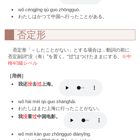
wǒ céngjīng qù guo zhōngguó.
わたしはかつて中国へ行ったことがある。
否定形
否定形「～したことがない」とする場合は，動詞の前に
否定副詞“没（有）”を置く。“过”はつけたままにする。
※中
検4/3級レベル
［用例］
我还
没
去
过
上海。
wǒ hái méi qù guo shànghǎi.
わたしはまだ上海に行ったことがない。
我
没
看
过
中国电影。
wǒ méi kàn guo zhōngguó diànyǐng.