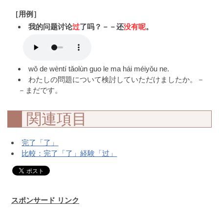
［用例］
我的问题讨论
过
了吗？－－还
没有呢
。
wǒ de wèntí tǎolùn guo le ma hái méiyǒu ne.
わたしの問題について検討していただけましたか。－
－まだです。
関連項目
完了「了」
比較：完了「了」経験「过」
スポンサード リンク