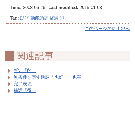
Time:
2008-06-26
Last modified:
2015-01-03
Tag:
助詞
動態助詞
経験
过
このページの最上部へ
関連記事
断定「的」
無条件を表す助詞「也好」「也罢」
完了表現
補語「得」