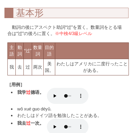
基本形
動詞の後にアスペクト助詞“过”を置く。数量詞をとる場
合は“过”の後ろに置く。
※中検4/3級レベル
主
動
数量
目的
“过”
語
詞
詞
語
美
わたしはアメリカに二度行ったこと
我
去
过
两次
国。
がある。
［用例］
我学
过
德语。
wǒ xué guo déyǔ.
わたしはドイツ語を勉強したことがある。
我去
过
一次。