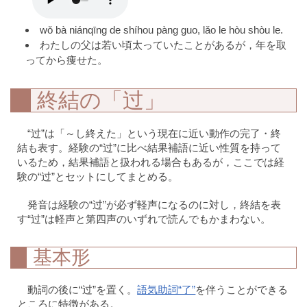
wǒ bà niánqīng de shíhou pàng guo, lǎo le hòu shòu le.
わたしの父は若い頃太っていたことがあるが，年を取
ってから痩せた。
終結の「过」
“过”は「～し終えた」という現在に近い動作の完了・終
結も表す。経験の“过”に比べ結果補語に近い性質を持って
いるため，結果補語と扱われる場合もあるが，ここでは経
験の“过”とセットにしてまとめる。
発音は経験の“过”が必ず軽声になるのに対し，終結を表
す“过”は軽声と第四声のいずれで読んでもかまわない。
基本形
動詞の後に“过”を置く。
語気助詞“了”
を伴うことができる
ところに特徴がある。