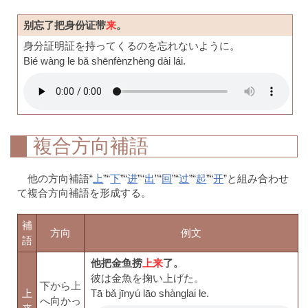
别忘了把身份证带
来
。
身分証明証を持ってくるのを忘れないように。
Bié wàng le bǎ shēnfènzhèng dài lái.
複合方向補語
他の方向補語“
上
”“
下
”“
进
”“
出
”“
回
”“
过
”“
起
”“
开
”と組み合わせ
て複合方向補語を形成する。
補
方向
例文
語
他把金鱼捞
上来
了。
彼は金魚を掬い上げた。
下から上
上
Tā bǎ jīnyú lāo shànglai le.
へ向かっ