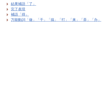
結果補語「了」
完了表現
補語「得」
万能動詞「做」「干」「搞」「打」「来」「弄」「办」