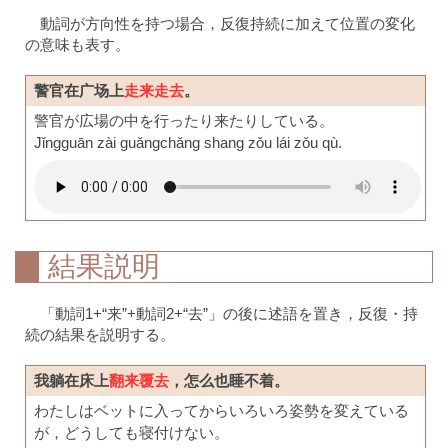
動詞が方向性を持つ場合，反復持続に加えて位置の変化
の意味も表す。
警官在广场上
走来走去
。
警官が広場の中を行ったり来たりしている。
Jǐngguān zài guǎngchǎng shang zǒu lái zǒu qù.
結果説明
「動詞1+“来”+動詞2+“去”」の後に述語を置き，反復・持
続の結果を説明する。
我躺在床上
翻来覆去
，怎么也睡不着。
わたしはベットに入ってからいろいろ姿勢を変えている
が，どうしても寝付けない。