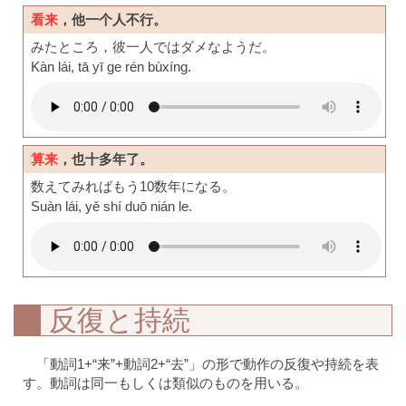
看来
，他一个人不行。
みたところ，彼一人ではダメなようだ。
Kàn lái, tā yī ge rén bùxíng.
算来
，也十多年了。
数えてみればもう10数年になる。
Suàn lái, yě shí duō nián le.
反復と持続
「動詞1+“来”+動詞2+“去”」の形で動作の反復や持続を表
す。動詞は同一もしくは類似のものを用いる。