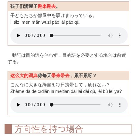
孩子们满屋子
跑来跑去
。
子どもたちが部屋中を駆けまわっている。
Háizi men mǎn wūzi pǎo lái pǎo qù.
動詞は目的語を伴わず，目的語を必要とする場合は前置
する。
这么大的词典
你每天
带来带去
，累不累呀？
こんなに大きな辞書を毎日携帯して，疲れない？
Zhème dà de cídiǎn nǐ měitiān dài lái dài qù, lèi bù lèi ya?
方向性を持つ場合