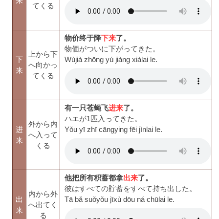
来
てくる
物价终于降
下来
了。
物価がついに下がってきた。
上から下
下
Wùjià zhōng yú jiàng xiàlai le.
へ向かっ
来
てくる
有一只苍蝇飞
进来
了。
ハエが1匹入ってきた。
外から内
进
Yǒu yī zhī cāngying fēi jìnlai le.
へ入って
来
くる
他把所有积蓄都拿
出来
了。
彼はすべての貯蓄をすべて持ち出した。
内から外
出
Tā bǎ suǒyǒu jīxù dōu ná chūlai le.
へ出てく
来
る