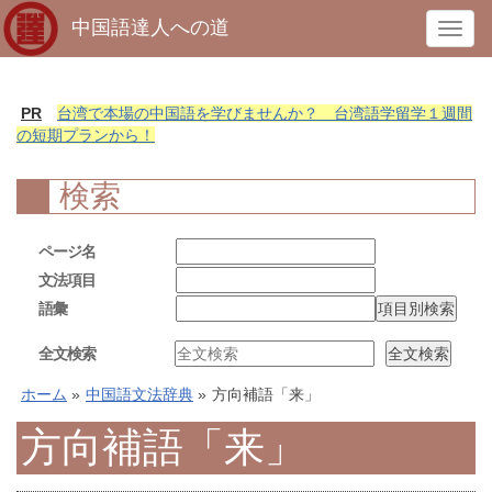
中国語達人への道
T
o
g
g
PR
台湾で本場の中国語を学びませんか？ 台湾語学留学１週間
l
の短期プランから！
e
n
検索
a
v
ページ名
i
文法項目
g
語彙
a
t
全文検索
i
o
ホーム
»
中国語文法辞典
»
方向補語「来」
n
方向補語「来」