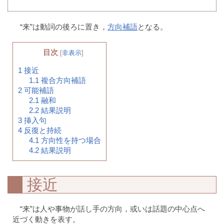
“来”は動詞の後ろに置き，
方向補語
となる。
目次
[
非表示
]
1
接近
1.1
複合方向補語
2
可能補語
2.1
融和
2.2
結果説明
3
挿入句
4
反復と持続
4.1
方向性を持つ場合
4.2
結果説明
接近
“来”は人や事物が話し手の方向，或いは話題の中心点へ
近づく動きを表す。