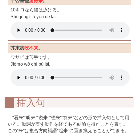
十公里他
游得来
。
10キロなら彼は泳げる。
Shí gōnglǐ tā yóu de lái.
芥末我
吃不来
。
ワサビは苦手です。
Jièmo wǒ chī bù lái.
挿入句
“看来”“听来”“说来”“想来”“算来”などの形で挿入句として用
いる。動詞が表す動作を経てある結論を得たことを表す。
この“来”は複合方向補語“起来”に置き換えることができる。