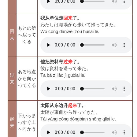
我从单位走
回来
了。
わたしは職場から歩いて帰ってきた。
もとの所
回
Wǒ cóng dānwèi zǒu huílai le.
へ戻って
来
くる
他把资料寄
过来
了。
彼は資料を送って来た。
ある地点
过
Tā bǎ zīliào jì guòlai le.
から向か
来
ってくる
太阳从东边升
起来
了。
太陽が東側から昇ってきた。
下からま
起
Tài yáng cóng dōngbian shēng qǐlai le.
っすぐ上
来
へ向かう