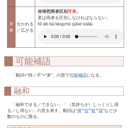
你得把两者区别
开来
。
君は両者を区別しなければならない。
开
分かれる
Nǐ děi bǎ liǎngzhě qūbié kāilái.
来
／広がる
可能補語
「動詞+“得／不”+“来”」の形で
可能補語
になる。
融和
「融和できる／できない」「（気持ちが）しっくりし得
る／し得ない」の意を表す。動詞は“
谈
”“
合
”“
处
”“
说
”など少
数のものに限る。