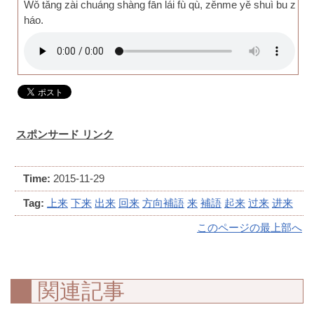
Wǒ tǎng zài chuáng shàng fān lái fù qù, zěnme yě shuì bu z
háo.
スポンサード リンク
Time:
2015-11-29
Tag:
上来
下来
出来
回来
方向補語
来
補語
起来
过来
进来
このページの最上部へ
関連記事