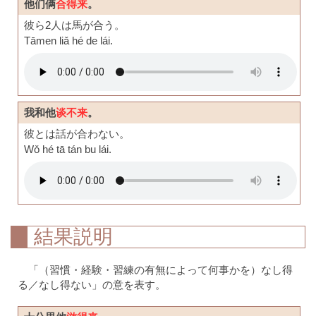
他们俩
合得来
。
彼ら2人は馬が合う。
Tāmen liǎ hé de lái.
我和他
谈不来
。
彼とは話が合わない。
Wǒ hé tā tán bu lái.
結果説明
「（習慣・経験・習練の有無によって何事かを）なし得
る／なし得ない」の意を表す。