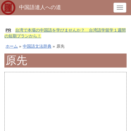
中国語達人への道
T
o
g
g
PR
台湾で本場の中国語を学びませんか？ 台湾語学留学１週間
l
の短期プランから！
e
ホーム
»
中国語文法辞典
»
原先
n
a
原先
v
i
g
a
t
i
o
n