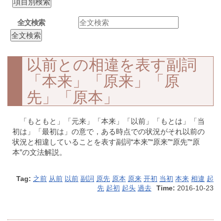
全文検索
以前との相違を表す副詞
「本来」「原来」「原
先」「原本」
「もともと」「元来」「本来」「以前」「もとは」「当
初は」「最初は」の意で，ある時点での状況がそれ以前の
状況と相違していることを表す副詞“本来”“原来”“原先”“原
本”の文法解説。
Tag:
之前
从前
以前
副詞
原先
原本
原来
开初
当初
本来
相違
起
先
起初
起头
過去
Time:
2016-10-23