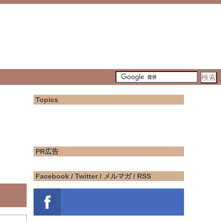
Topics
PR広告
Facebook / Twitter / メルマガ / RSS