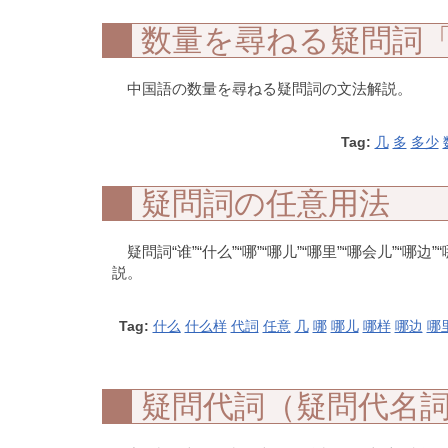
数量を尋ねる疑問詞
中国語の数量を尋ねる疑問詞の文法解説。
Tag:
几
多
多少
疑問詞の任意用法
疑問詞“谁”“什么”“哪”“哪儿”“哪里”“哪会儿”“哪边
説。
Tag:
什么
什么样
代詞
任意
几
哪
哪儿
哪样
哪边
哪
疑問代詞（疑問代名