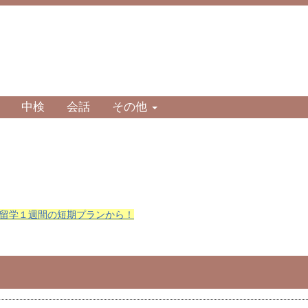
中検
会話
その他
留学１週間の短期プランから！