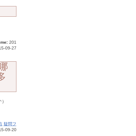
ime:
201
5-09-27
哪
多
个）
点
疑問フ
5-09-20