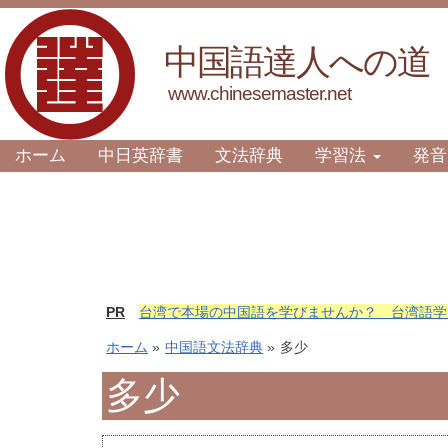
中国語達人への道
www.chinesemaster.net
ホーム
中日英辞書
文法辞典
学習法
発音
PR
台湾で本場の中国語を学びませんか？ 台湾語学
ホーム
»
中国語文法辞典
»
多少
多少