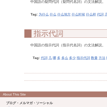
中国語の疑問代詞（疑問代名詞）の文法解説。
Tag:
为什么
什么
什么地方
什么时候
什么样
代詞
指示代詞
中国語の指示代詞（指示代名詞）の文法解説。
Tag:
代詞
几
哪
多
多么
多少
指示代詞
数量
方法
About This Site
ブログ・メルマガ・ソーシャル