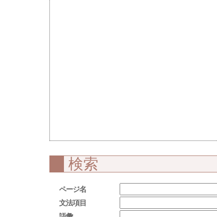
検索
ページ名
文法項目
語彙