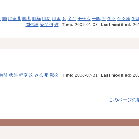
几
哪
哪会儿
哪儿
哪样
哪边
哪里
多
多少
干什么
干吗
怎
怎么
怎么样
怎
問代詞
疑問詞
谁
Time:
2009-01-03
Last modified:
201
時間
状態
程度
这
这么
那
那么
Time:
2008-07-31
Last modified:
201
このページの