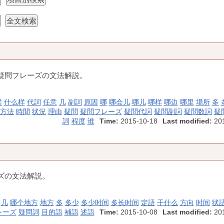
疑問フレーズの文法解説。
候
什么样
代詞
任意
几
副詞
原因
哪
哪会儿
哪儿
哪样
哪边
哪里
場所
多
方法
時間
状況
理由
疑問
疑問フレーズ
疑問代詞
疑問副詞
疑問数詞
疑
詞
程度
谁
Time:
2015-10-18
Last modified:
201
ズの文法解説。
几
哪个地方
地方
多
多少
多少时间
多长时间
定語
干什么
方向
时间
状
レーズ
疑問詞
目的語
補語
述語
Time:
2015-10-08
Last modified:
201