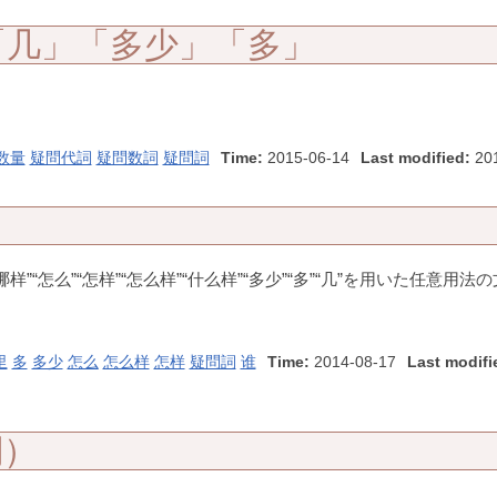
「几」「多少」「多」
数量
疑問代詞
疑問数詞
疑問詞
Time:
2015-06-14
Last modified:
201
”“哪样”“怎么”“怎样”“怎么样”“什么样”“多少”“多”“几”を用いた任意用法
里
多
多少
怎么
怎么样
怎样
疑問詞
谁
Time:
2014-08-17
Last modifi
詞）