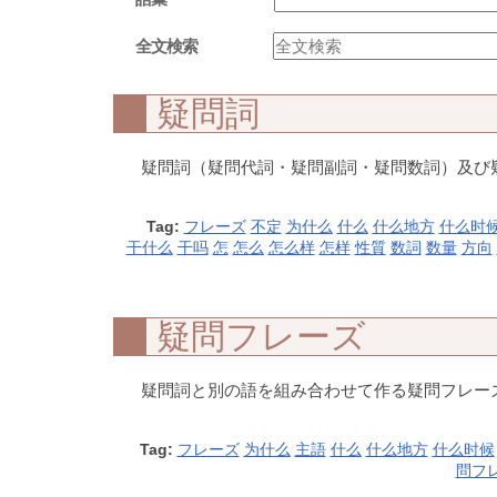
全文検索
疑問詞
疑問詞（疑問代詞・疑問副詞・疑問数詞）及び
Tag:
フレーズ
不定
为什么
什么
什么地方
什么时
干什么
干吗
怎
怎么
怎么样
怎样
性質
数詞
数量
方向
疑問フレーズ
疑問詞と別の語を組み合わせて作る疑問フレー
Tag:
フレーズ
为什么
主語
什么
什么地方
什么时候
問フ