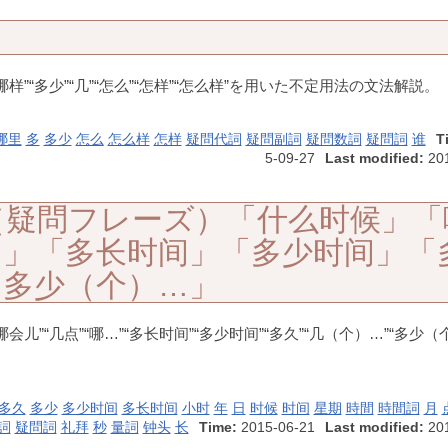
边”“哪样”“多少”“几”“怎么”“怎样”“怎么样”を用いた不定用法の文法解説。
哪里
多
多少
怎么
怎么样
怎样
疑問代詞
疑問副詞
疑問数詞
疑問詞
谁
T
5-09-27
Last modified:
201
（疑問フレーズ）「什么时候」「
…」「多长时间」「多少时间」「
「多少（个）…」
儿”“几点”“哪…”“多长时间”“多少时间”“多久”“几（个）…”“多少（
多久
多少
多少时间
多长时间
小时
年
日
时候
时间
星期
時間
時間詞
月
詞
疑問詞
礼拜
秒
量詞
钟头
长
Time:
2015-06-21
Last modified:
201