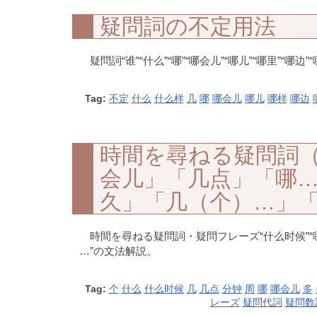
疑問詞の不定用法
疑問詞“谁”“什么”“哪”“哪会儿”“哪儿”“哪里”“哪
Tag:
不定
什么
什么样
几
哪
哪会儿
哪儿
哪样
哪边
時間を尋ねる疑問詞
会儿」「几点」「哪
久」「几（个）…」
時間を尋ねる疑問詞・疑問フレーズ“什么时候”“哪会
…”の文法解説。
Tag:
个
什么
什么时候
几
几点
分钟
周
哪
哪会儿
多
レーズ
疑問代詞
疑問数