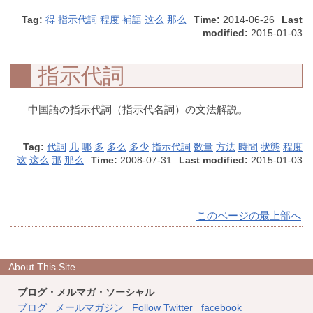
Tag:
得
指示代詞
程度
補語
这么
那么
Time:
2014-06-26
Last
modified:
2015-01-03
指示代詞
中国語の指示代詞（指示代名詞）の文法解説。
Tag:
代詞
几
哪
多
多么
多少
指示代詞
数量
方法
時間
状態
程度
这
这么
那
那么
Time:
2008-07-31
Last modified:
2015-01-03
このページの最上部へ
About This Site
ブログ・メルマガ・ソーシャル
ブログ
メールマガジン
Follow Twitter
facebook