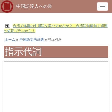
中国語達人への道
T
o
g
g
PR
台湾で本場の中国語を学びませんか？ 台湾語学留学１週間
l
の短期プランから！
e
ホーム
»
中国語文法辞典
»
指示代詞
n
a
指示代詞
v
i
g
a
t
i
o
n