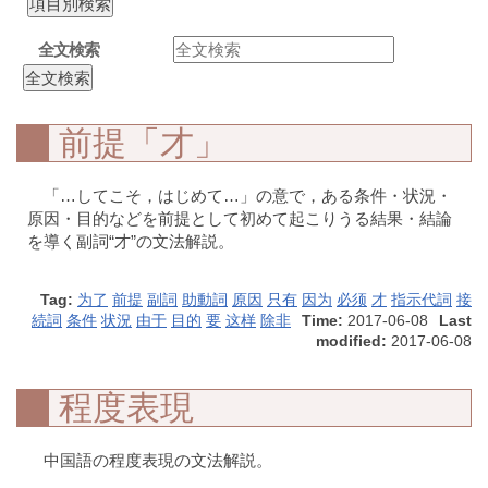
全文検索
前提「才」
「…してこそ，はじめて…」の意で，ある条件・状況・
原因・目的などを前提として初めて起こりうる結果・結論
を導く副詞“才”の文法解説。
Tag:
为了
前提
副詞
助動詞
原因
只有
因为
必须
才
指示代詞
接
続詞
条件
状況
由于
目的
要
这样
除非
Time:
2017-06-08
Last
modified:
2017-06-08
程度表現
中国語の程度表現の文法解説。