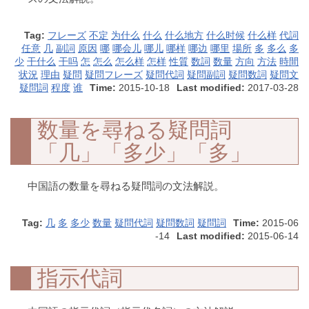
Tag:
フレーズ
不定
为什么
什么
什么地方
什么时候
什么样
代詞
任意
几
副詞
原因
哪
哪会儿
哪儿
哪样
哪边
哪里
場所
多
多么
多
少
干什么
干吗
怎
怎么
怎么样
怎样
性質
数詞
数量
方向
方法
時間
状況
理由
疑問
疑問フレーズ
疑問代詞
疑問副詞
疑問数詞
疑問文
疑問詞
程度
谁
Time:
2015-10-18
Last modified:
2017-03-28
数量を尋ねる疑問詞
「几」「多少」「多」
中国語の数量を尋ねる疑問詞の文法解説。
Tag:
几
多
多少
数量
疑問代詞
疑問数詞
疑問詞
Time:
2015-06
-14
Last modified:
2015-06-14
指示代詞