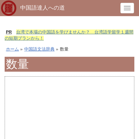
中国語達人への道
T
o
g
g
PR
台湾で本場の中国語を学びませんか？ 台湾語学留学１週間
l
の短期プランから！
e
ホーム
»
中国語文法辞典
»
数量
n
a
数量
v
i
g
a
t
i
o
n