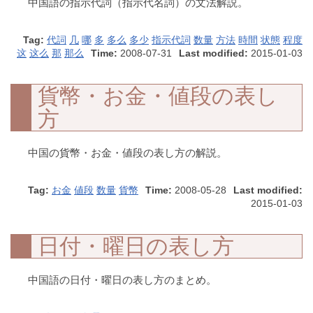
中国語の指示代詞（指示代名詞）の文法解説。
Tag:
代詞
几
哪
多
多么
多少
指示代詞
数量
方法
時間
状態
程度
这
这么
那
那么
Time:
2008-07-31
Last modified:
2015-01-03
貨幣・お金・値段の表し
方
中国の貨幣・お金・値段の表し方の解説。
Tag:
お金
値段
数量
貨幣
Time:
2008-05-28
Last modified:
2015-01-03
日付・曜日の表し方
中国語の日付・曜日の表し方のまとめ。