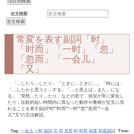
全文検索
常変を表す副詞「时」
「时而」「一时」「忽」
「忽而」「一会儿」
「又」
「…したり…したり」「ときに…ときに…」「時には」
「…したかと思うと…する」「…と思えば，また…にな
る」「突然…たり…たり」などの意で，状況が常に変化し
たり，比較的短い時間内に異なった動作や事柄が交互に現
れることを表す副詞“时”“时而”“一时”“忽”“忽而”“一会
儿”“又”の文法解説。
Tag:
一会儿
一时
副詞
又
忽
忽而
时
时而
頻度
頻度副詞
Time: