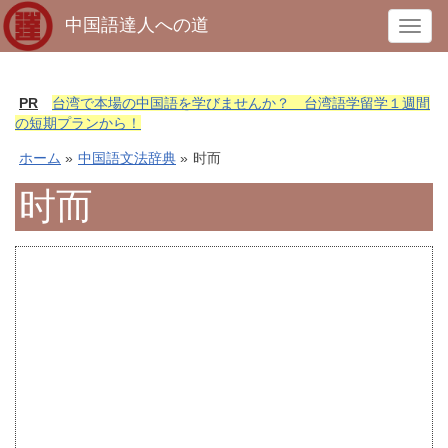
中国語達人への道
T
o
g
g
PR
台湾で本場の中国語を学びませんか？ 台湾語学留学１週間
l
の短期プランから！
e
ホーム
»
中国語文法辞典
»
时而
n
a
时而
v
i
g
a
t
i
o
n