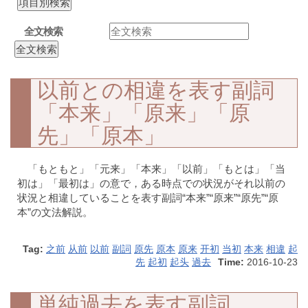
全文検索
以前との相違を表す副詞
「本来」「原来」「原
先」「原本」
「もともと」「元来」「本来」「以前」「もとは」「当
初は」「最初は」の意で，ある時点での状況がそれ以前の
状況と相違していることを表す副詞“本来”“原来”“原先”“原
本”の文法解説。
Tag:
之前
从前
以前
副詞
原先
原本
原来
开初
当初
本来
相違
起
先
起初
起头
過去
Time:
2016-10-23
単純過去を表す副詞