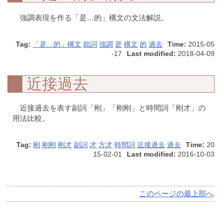
強調表現を作る「是…的」構文の文法解説。
Tag:
「是…的」構文
助詞
強調
是
構文
的
過去
Time:
2015-05
-17
Last modified:
2018-04-09
近接過去
近接過去を表す副詞「刚」「刚刚」と時間詞「刚才」の
用法比較。
Tag:
刚
刚刚
刚才
副詞
才
方才
時間詞
近接過去
過去
Time:
20
15-02-01
Last modified:
2016-10-03
このページの最上部へ