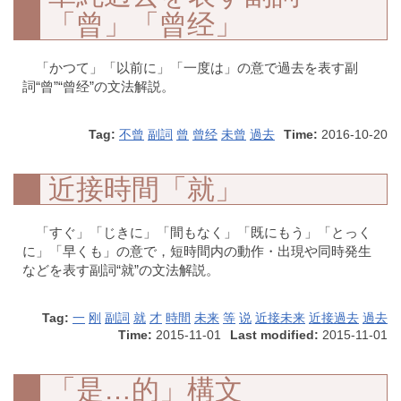
「曾」「曾经」
「かつて」「以前に」「一度は」の意で過去を表す副
詞“曾”“曾经”の文法解説。
Tag:
不曾
副詞
曾
曾经
未曾
過去
Time:
2016-10-20
近接時間「就」
「すぐ」「じきに」「間もなく」「既にもう」「とっく
に」「早くも」の意で，短時間内の動作・出現や同時発生
などを表す副詞“就”の文法解説。
Tag:
一
刚
副詞
就
才
時間
未来
等
说
近接未来
近接過去
過去
Time:
2015-11-01
Last modified:
2015-11-01
「是…的」構文