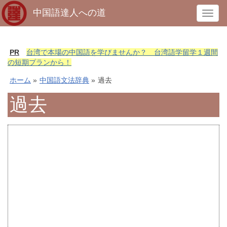
中国語達人への道
T
o
g
g
PR
台湾で本場の中国語を学びませんか？ 台湾語学留学１週間
l
の短期プランから！
e
ホーム
»
中国語文法辞典
»
過去
n
a
過去
v
i
g
a
t
i
o
n