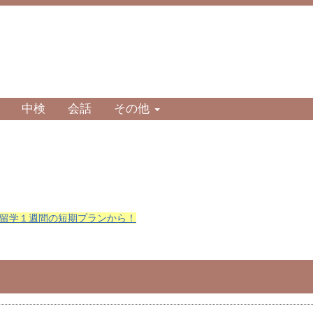
中検
会話
その他
留学１週間の短期プランから！