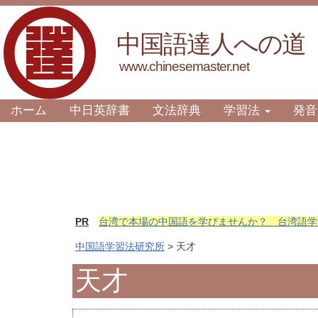
中国語達人への道
www.chinesemaster.net
ホーム
中日英辞書
文法辞典
学習法
発音
PR
台湾で本場の中国語を学びませんか？ 台湾語学
中国語学習法研究所
> 天才
天才