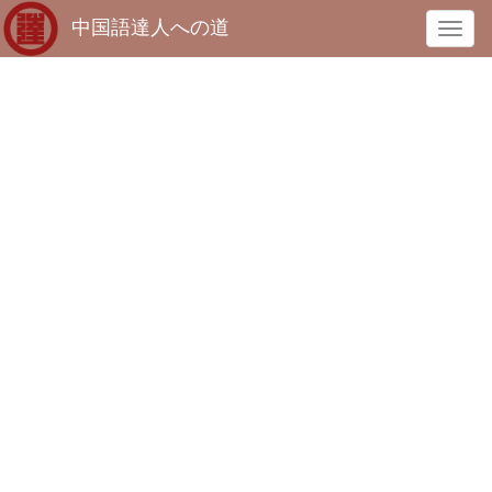
中国語達人への道
T
o
g
g
l
e
n
a
v
i
g
a
t
i
o
n