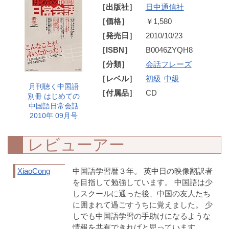
［出版社］
日中通信社
［価格］
￥1,580
［発売日］
2010/10/23
［ISBN］
B0046ZYQH8
［分類］
会話フレーズ
［レベル］
初級
中級
月刊聴く中国語
［付属品］
CD
別冊 はじめての
中国語日常会話
2010年 09月号
レビューアー
XiaoCong
中国語学習暦３年。 英中日の映像翻訳者
を目指して勉強しています。 中国語は少
しスクールに通った後、中国の友人たち
に囲まれて過ごすうちに覚えました。 少
しでも中国語学習の手助けになるような
情報を共有できればと思っています。