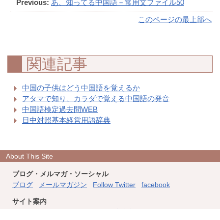
Previous:
あ、知ってる中国語－常用文ファイル50
このページの最上部へ
関連記事
中国の子供はどう中国語を覚えるか
アタマで知り、カラダで覚える中国語の発音
中国語検定過去問WEB
日中対照基本経営用語辞典
About This Site
ブログ・メルマガ・ソーシャル
ブログ
メールマガジン
Follow Twitter
facebook
サイト案内
このサイトについて
フィード
連絡先
ホーム