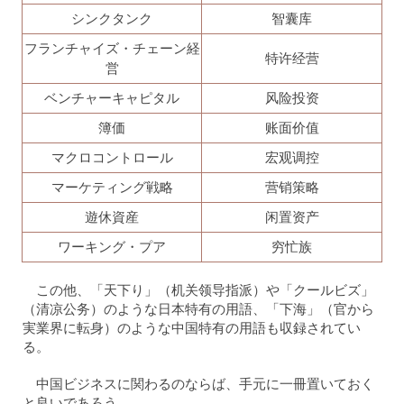
シンクタンク
智囊库
フランチャイズ・チェーン経
特许经营
営
ベンチャーキャピタル
风险投资
簿価
账面价值
マクロコントロール
宏观调控
マーケティング戦略
营销策略
遊休資産
闲置资产
ワーキング・プア
穷忙族
この他、「天下り」（机关领导指派）や「クールビズ」
（清凉公务）のような日本特有の用語、「下海」（官から
実業界に転身）のような中国特有の用語も収録されてい
る。
中国ビジネスに関わるのならば、手元に一冊置いておく
と良いであろう。