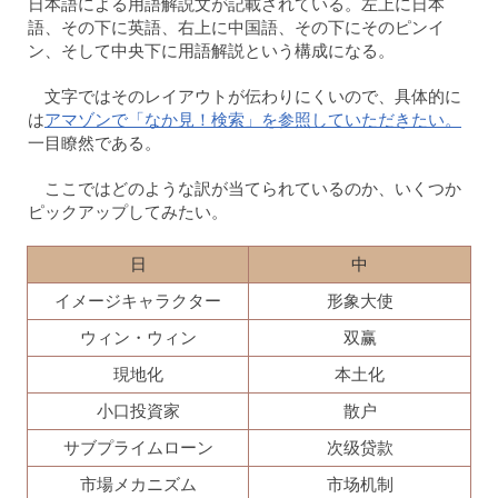
日本語による用語解説文が記載されている。左上に日本
語、その下に英語、右上に中国語、その下にそのピンイ
ン、そして中央下に用語解説という構成になる。
文字ではそのレイアウトが伝わりにくいので、具体的に
は
アマゾンで「なか見！検索」を参照していただきたい。
一目瞭然である。
ここではどのような訳が当てられているのか、いくつか
ピックアップしてみたい。
日
中
イメージキャラクター
形象大使
ウィン・ウィン
双赢
現地化
本土化
小口投資家
散户
サブプライムローン
次级贷款
市場メカニズム
市场机制