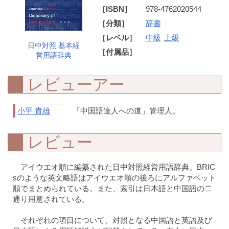
［ISBN］
978-4762020544
［分類］
辞書
［レベル］
中級
上級
日中対照 基本経
［付属品］
営用語辞典
レビューアー
小平 貴雄
「中国語達人への道」管理人。
レビュー
アイウエオ順に編纂された日中対照経営用語辞典。BRIC
sのような英文略語はアイウエオ順の後ろにアルファベット
順でまとめられている。また、索引は日本語と中国語の二
通り用意されている。
それぞれの項目について、対照となる中国語と英語及び