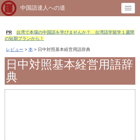
中国語達人への道
T
o
g
g
PR
台湾で本場の中国語を学びませんか？ 台湾語学留学１週間
l
の短期プランから！
e
レビュー
>
本
> 日中対照基本経営用語辞典
n
a
日中対照基本経営用語辞
v
典
i
g
a
t
i
o
n