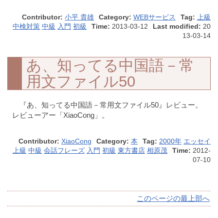
Contributor:
小平 貴雄
Category:
WEBサービス
Tag:
上級
中検対策
中級
入門
初級
Time:
2013-03-12
Last modified:
20
13-03-14
あ、知ってる中国語－常
用文ファイル50
『あ、知ってる中国語－常用文ファイル50』レビュー。
レビューアー「XiaoCong」。
Contributor:
XiaoCong
Category:
本
Tag:
2000年
エッセイ
上級
中級
会話フレーズ
入門
初級
東方書店
相原茂
Time:
2012-
07-10
このページの最上部へ