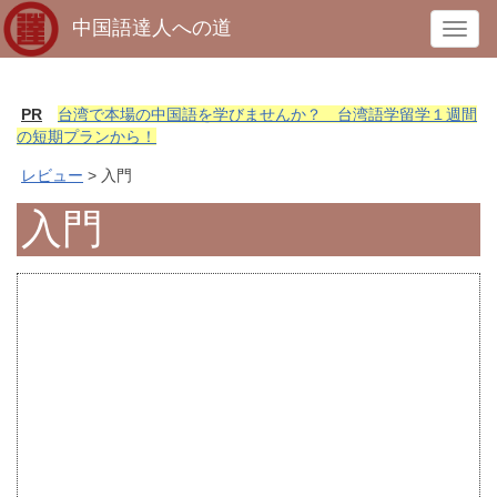
中国語達人への道
T
o
g
g
PR
台湾で本場の中国語を学びませんか？ 台湾語学留学１週間
l
の短期プランから！
e
レビュー
> 入門
n
a
入門
v
i
g
a
t
i
o
n