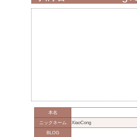
本名
ニックネーム
XiaoCong
BLOG