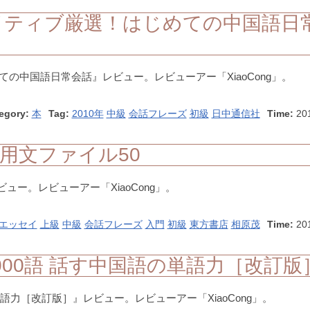
イティブ厳選！はじめての中国語日
の中国語日常会話』レビュー。レビューアー「XiaoCong」。
egory:
本
Tag:
2010年
中級
会話フレーズ
初級
日中通信社
Time:
20
用文ファイル50
ュー。レビューアー「XiaoCong」。
エッセイ
上級
中級
会話フレーズ
入門
初級
東方書店
相原茂
Time:
20
00語 話す中国語の単語力［改訂版
語力［改訂版］』レビュー。レビューアー「XiaoCong」。