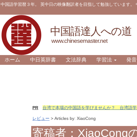
中国語学習暦３年。 英中日の映像翻訳者を目指して勉強しています。
中国語達人への道
www.chinesemaster.net
ホーム
中日英辞書
文法辞典
学習法
発音
PR
台湾で本場の中国語を学びませんか？ 台湾語学
レビュー
> Articles by: XiaoCong
寄稿者：XiaoCon