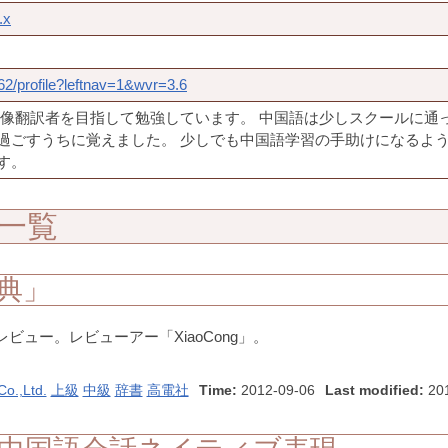
.x
2/profile?leftnav=1&wvr=3.6
映像翻訳者を目指して勉強しています。 中国語は少しスクールに通
過ごすうちに覚えました。 少しでも中国語学習の手助けになるよ
す。
ー一覧
典」
ビュー。レビューアー「XiaoCong」。
o.,Ltd.
上級
中級
辞書
高電社
Time:
2012-09-06
Last modified:
201