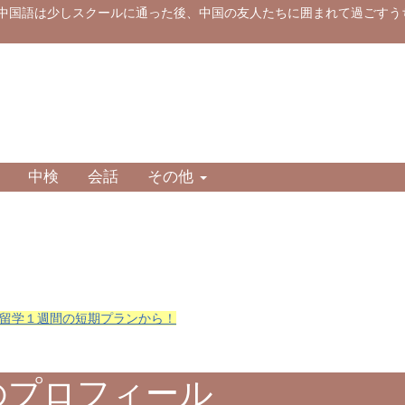
 中国語は少しスクールに通った後、中国の友人たちに囲まれて過ごすう
中検
会話
その他
留学１週間の短期プランから！
gのプロフィール