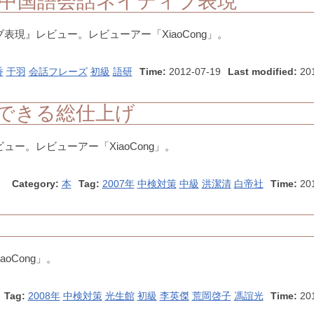
常中国語会話ネイティブ表現
表現』レビュー。レビューアー「XiaoCong」。
香
于羽
会話フレーズ
初級
語研
Time:
2012-07-19
Last modified:
201
でできる総仕上げ
ー。レビューアー「XiaoCong」。
Category:
本
Tag:
2007年
中検対策
中級
洪潔清
白帝社
Time:
20
oCong」。
Tag:
2008年
中検対策
光生館
初級
李英傑
荒岡啓子
馮誼光
Time:
20