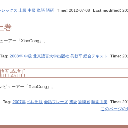
ャレックス
上級
中級
単語
語研
Time:
2012-07-08
Last modified:
201
上巻
アー「XiaoCong」。
Tag:
2008年
中級
北京語言大学出版社
呉叔平
総合テキスト
Time:
20
国語会話
ューアー「XiaoCong」。
Tag:
2007年
ベレ出版
会話フレーズ
初級
劉暁君
味園由美
Time:
20
このページの