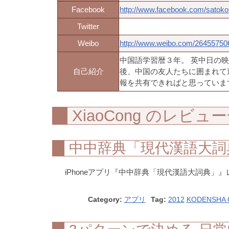
Facebook
http://www.facebook.com/satoko
Twitter
Weibo
http://www.weibo.com/264557506
中国語学習暦３年。 英中日の
自己紹介
後、中国の友人たちに囲まれて
報を共有できればと思っていま
XiaoCong のレビュ
中中辞典「現代漢語大詞
iPhoneアプリ『中中辞典「現代漢語大詞典」』レ
Category:
アプリ
Tag:
2012
KODENSHA C