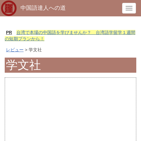
中国語達人への道
T
o
g
g
PR
台湾で本場の中国語を学びませんか？ 台湾語学留学１週間
l
の短期プランから！
e
レビュー
> 学文社
n
a
学文社
v
i
g
a
t
i
o
n