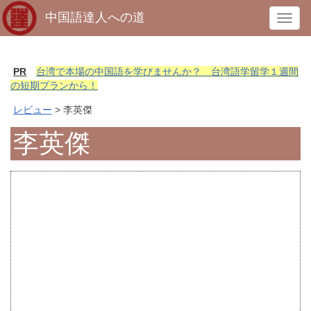
中国語達人への道
T
o
g
g
PR
台湾で本場の中国語を学びませんか？ 台湾語学留学１週間
l
の短期プランから！
e
レビュー
> 李英傑
n
a
李英傑
v
i
g
a
t
i
o
n