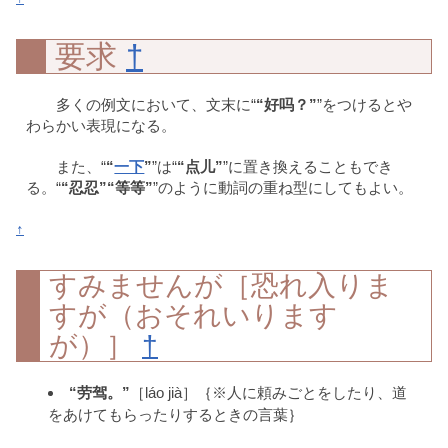
要求
†
多くの例文において、文末に“
“好吗？”
”をつけるとや
わらかい表現になる。
また、“
“
一下
”
”は“
“点儿”
”に置き換えることもでき
る。“
“忍忍”“等等”
”のように動詞の重ね型にしてもよい。
↑
すみませんが［恐れ入りま
すが（おそれいります
が）］
†
“劳驾。”
［láo jià］｛※人に頼みごとをしたり、道
をあけてもらったりするときの言葉｝