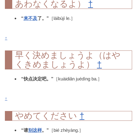
あわなくなるよ）
†
“
来不及
了。”
［láibùjí le.］
↑
早く決めましょうよ（はや
くきめましょうよ）
†
“快点决定吧。”
［kuàidiǎn juédìng ba.］
↑
やめてください
†
“请
别
这样
。”
［bié zhèyàng.］