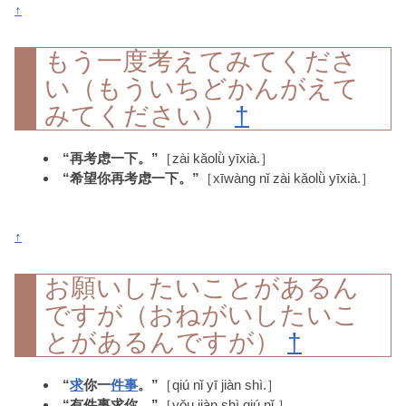
↑
もう一度考えてみてくださ
い（もういちどかんがえて
みてください）
†
“再考虑一下。”
［zài kǎolǜ yīxià.］
“希望你再考虑一下。”
［xīwàng nǐ zài kǎolǜ yīxià.］
↑
お願いしたいことがあるん
ですが（おねがいしたいこ
とがあるんですが）
†
“
求
你一
件
事
。”
［qiú nǐ yī jiàn shì.］
“有件事求你。”
［yǒu jiàn shì qiú nǐ.］