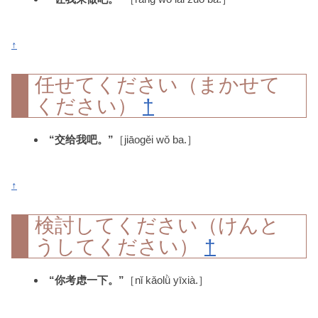
↑
任せてください（まかせて
ください）
†
“交给我吧。”
［jiāogěi wǒ ba.］
↑
検討してください（けんと
うしてください）
†
“你考虑一下。”
［nǐ kǎolǜ yīxià.］