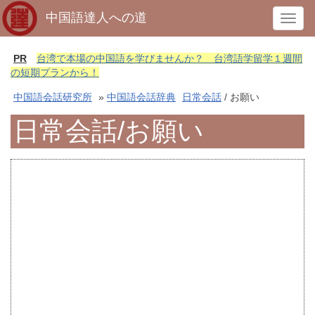
中国語達人への道
T
o
g
PR
台湾で本場の中国語を学びませんか？ 台湾語学留学１週間
g
の短期プランから！
l
中国語会話研究所
»
中国語会話辞典
日常会話
/ お願い
e
n
日常会話/お願い
a
v
i
g
a
t
i
o
n