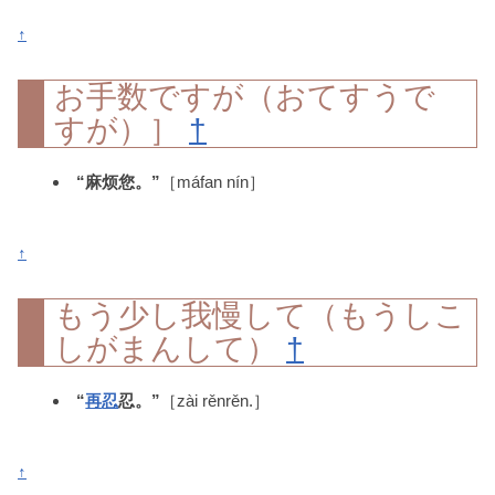
↑
お手数ですが（おてすうで
すが）］
†
“麻烦您。”
［máfan nín］
↑
もう少し我慢して（もうしこ
しがまんして）
†
“
再
忍
忍。”
［zài rěnrěn.］
↑