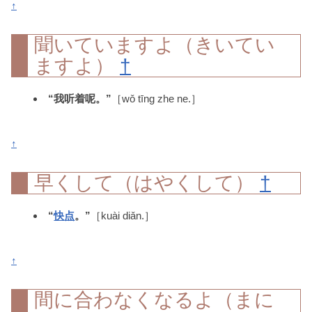
↑
聞いていますよ（きいてい
ますよ）
†
“我听着呢。”
［wǒ tīng zhe ne.］
↑
早くして（はやくして）
†
“
快
点
。”
［kuài diǎn.］
↑
間に合わなくなるよ（まに