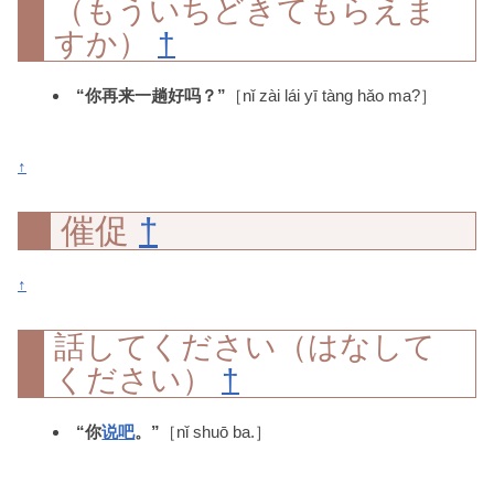
（もういちどきてもらえま
すか）
†
“你再来一趟好吗？”
［nǐ zài lái yī tàng hǎo ma?］
↑
催促
†
↑
話してください（はなして
ください）
†
“你
说
吧
。”
［nǐ shuō ba.］