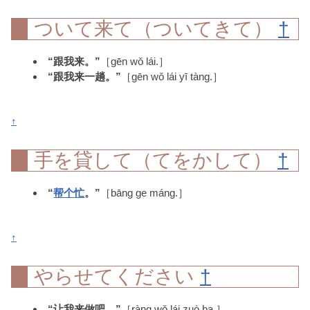
ついて来て（ついてきて）
†
“跟我来。”
［gēn wǒ lái.］
“跟我来一趟。”
［gēn wǒ lái yī tàng.］
↑
手を貸して（てをかして）
†
“
帮个忙
。”
［bāng ge máng.］
↑
やらせてください
†
“让我来做吧。”
［ràng wǒ lái zuò ba.］