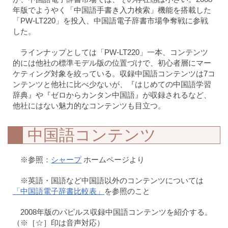
年版でようやく「中国語手書き入力検索」機能を搭載した
「PW-LT220」を投入、中国語電子辞書市場争奪戦に参戦
した。
ラインナップとしては「PW-LT220」一本、コンテンツ
的には他社の標準モデル版の位置づけで、初心者層にマー
ケティング対象を絞っている。収録中国語コンテンツは7コ
ンテンツと他社に比べ少ないが、『はじめての中国語学習
辞典』や『ゼロからカンタン中国語』が収録されるなど、
他社にはない魅力的なコンテンツも目立つ。
中国語コンテンツ
※参照：
シャープ
ホームページより
※英語・国語など中国語以外のコンテンツについては
「中国語電子辞書比較表」
を参照のこと
2008年版のパピルス収録中国語コンテンツを紹介する。
（※［☆］印は音声対応）