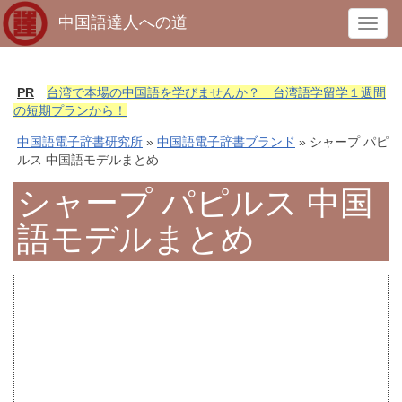
中国語達人への道
T
o
g
g
PR
台湾で本場の中国語を学びませんか？ 台湾語学留学１週間
l
の短期プランから！
e
中国語電子辞書研究所
»
中国語電子辞書ブランド
» シャープ パピ
n
ルス 中国語モデルまとめ
a
v
シャープ パピルス 中国
i
語モデルまとめ
g
a
t
i
o
n