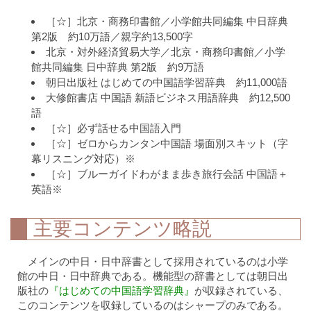
［☆］北京・商務印書館／小学館共同編集 中日辞典
第2版 約10万語／親字約13,500字
北京・対外経済貿易大学／北京・商務印書館／小学
館共同編集 日中辞典 第2版 約9万語
朝日出版社 はじめての中国語学習辞典 約11,000語
大修館書店 中国語 新語ビジネス用語辞典 約12,500
語
［☆］必ず話せる中国語入門
［☆］ゼロからカンタン中国語 場面別スキット（字
幕リスニング対応）※
［☆］ブルーガイドわがまま歩き旅行会話 中国語＋
英語※
主要コンテンツ略説
メインの中日・日中辞書として採用されているのは小学
館の中日・日中辞典である。機能型の辞書としては朝日出
版社の
『はじめての中国語学習辞典』
が収録されている、
このコンテンツを収録しているのはシャープのみである。