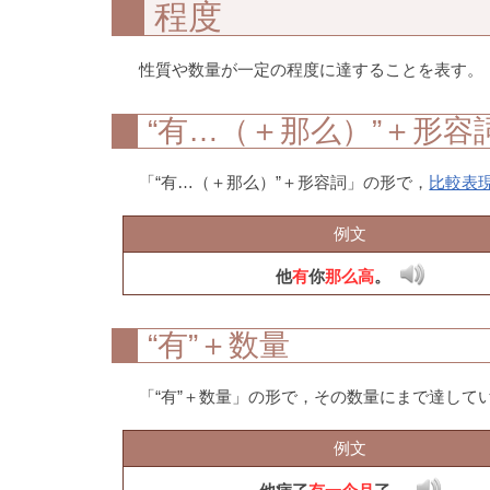
程度
性質や数量が一定の程度に達することを表す。
“有…（＋那么）”＋形容
「“有…（＋那么）”＋形容詞」の形で，
比較表
例文
他
有
你
那么高
。
“有”＋数量
「“有”＋数量」の形で，その数量にまで達して
例文