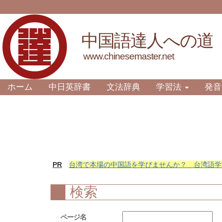
中国語達人への道
www.chinesemaster.net
ホーム
中日英辞書
文法辞典
学習法
発音
PR
台湾で本場の中国語を学びませんか？ 台湾語学
検索
ページ名