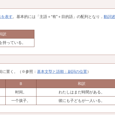
味を表す
。基本的には「主語＋“有”＋目的語」の配列となり，
動詞
和訳
を持っている。
の前に置く。（※参照：
基本文型と語順：副詞の位置
）
Ｂ
和訳
时间。
わたしはまだ時間がある。
一个孩子。
彼にも子どもが一人いる。