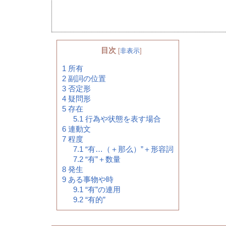
目次
[
非表示
]
1
所有
2
副詞の位置
3
否定形
4
疑問形
5
存在
5.1
行為や状態を表す場合
6
連動文
7
程度
7.1
“有…（＋那么）”＋形容詞
7.2
“有”＋数量
8
発生
9
ある事物や時
9.1
“有”の連用
9.2
“有的”