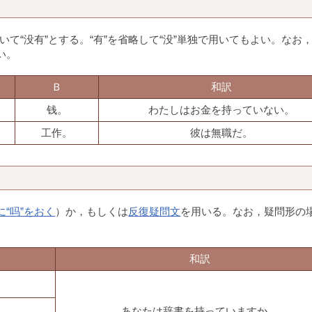
いて“没有”とする。“有”を省略して“没”単独で用いてもよい。なお
い。
Ｂ
和訳
钱。
わたしはお金を持っていない。
工作。
彼は無職だ。
に“吗”をおく
）か，もしくは
反復疑問文
を用いる。なお，疑問形の
和訳
あなたは辞書を持っていますか。