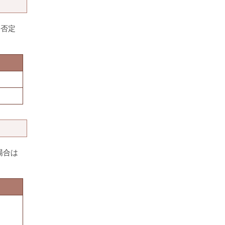
，否定
場合は