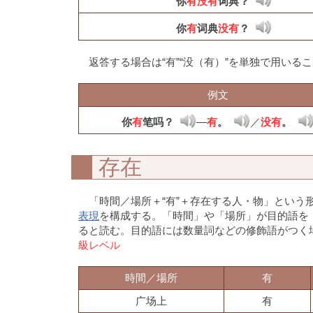
你
有没有
词典？
你
有
词典
没有
？
返答する場合は“有”“没（有）”を単独で用いる
例文
你
有
笔吗？
―
有
。
／
没有
。
存在
「時間／場所＋“有”＋存在する人・物」とい
表現
を構成する。「時間」や「場所」が目的語を
ると読む。目的語には数量詞などの修飾語がつく
級レベル
時間／場所
有
广场上
有