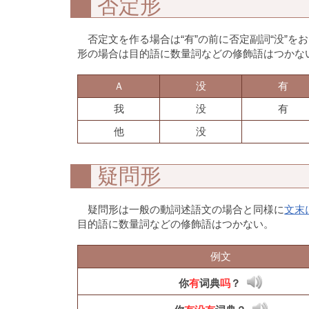
否定形
否定文を作る場合は“有”の前に否定副詞“没”をお
形の場合は目的語に数量詞などの修飾語はつかな
Ａ
没
有
我
没
有
他
没
疑問形
疑問形は一般の動詞述語文の場合と同様に
文末
目的語に数量詞などの修飾語はつかない。
例文
你
有
词典
吗
？