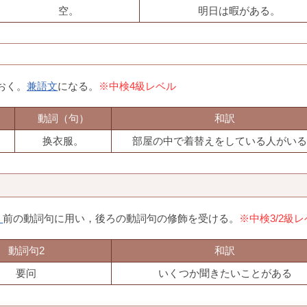
空。
明日は暇がある。
おく。
兼語文
になる。
※中検4級レベル
動詞（句）
和訳
换衣服。
部屋の中で着替えをしている人がいる
。
前の動詞句に用い，後ろの動詞句の修飾を受ける。
※中検3/2級
動詞句2
和訳
要问
いくつか聞きたいことがある