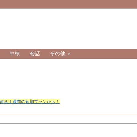
中検
会話
その他
留学１週間の短期プランから！