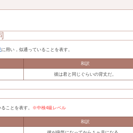
詞
現
に用い，似通っていることを表す。
和訳
彼は君と同じぐらいの背丈だ。
いることを表す。
※中検4級レベル
和訳
彼が病気になってから１ヶ月になる。