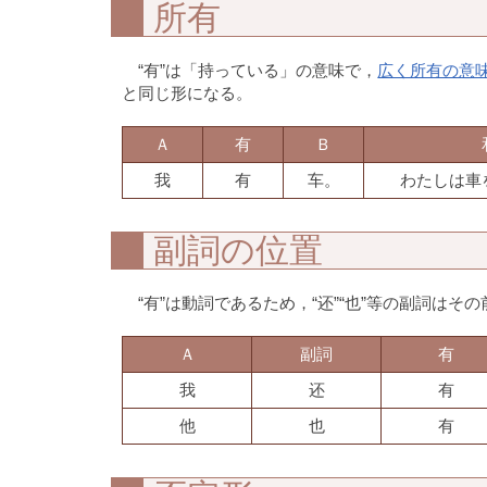
所有
“有”は「持っている」の意味で，
広く所有の意
と同じ形になる。
Ａ
有
Ｂ
我
有
车。
わたしは車
副詞の位置
“有”は動詞であるため，“还”“也”等の副詞はそ
Ａ
副詞
有
我
还
有
他
也
有