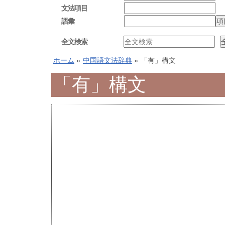
文法項目
語彙
全文検索
ホーム
»
中国語文法辞典
»
「有」構文
「有」構文