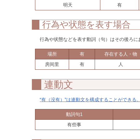
明天
有
行為や状態を表す場合
行為や状態などを表す動詞（句）はその後ろに
場所
有
存在する人・物
房间里
有
人
連動文
“有（没有）”は連動文を構成することができる
動詞句1
有些事