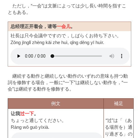
ただし，“一会”は文脈によっては少し長い時間を指すこ
ともある。
总经理正开着会，请等
一会儿
。
社長は只今会議中ですので，しばらくお待ち下さい。
Zǒng jīnglǐ zhèng kāi zhe huì, qǐng děng yī huìr.
継続する動作と継続しない動作のいずれの意味も持つ動
詞を修飾する場合，一般に“一下”は継続しない動作を，“一
会”は継続する動作を修飾する。
例文
補足
让我
过一下
。
ちょっと通してください。
“过”は「（あ
Ràng wǒ guò yīxià.
る場所を）通
り過ぎる」の