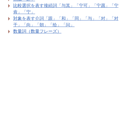
比較選択を表す接続詞「与其」「宁可」「宁愿」「宁
肯」「宁」
対象を表す介詞「跟」「和」「同」「与」「对」「对
于」「向」「朝」「给」「问」
数量詞（数量フレーズ）