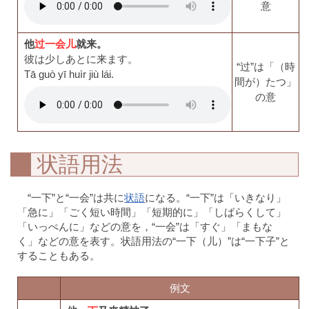
意
他
过一会儿
就来。
彼は少しあとに来ます。
“过”は「（時
Tā guò yī huìr jiù lái.
間が）たつ」
の意
状語用法
“一下”と“一会”は共に
状語
になる。“一下”は「いきなり」
「急に」「ごく短い時間」「短期的に」「しばらくして」
「いっぺんに」などの意を，“一会”は「すぐ」「まもな
く」などの意を表す。状語用法の“一下（儿）”は“一下子”と
することもある。
例文