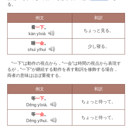
る。
例文
和訳
看
一下
。
ちょっと見る。
kàn yīxià
睡
一会
。
少し寝る。
shuì yīhuì
“一下”は動作の視点から，“一会”は時間の視点から表現す
るが，“一下”が継続する動作を表す動詞を修飾する場合，
両者の意味はほぼ重複する。
例文
和訳
等
一下
。
ちょっと待って。
Děng yīxià.
等
一会
。
ちょっと待って。
Děng yīhuì.