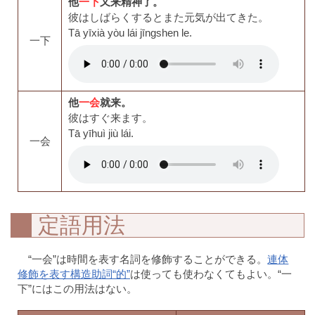
他
一下
又来精神了。
彼はしばらくするとまた元気が出てきた。
Tā yīxià yòu lái jīngshen le.
一下
他
一会
就来。
彼はすぐ来ます。
Tā yīhuì jiù lái.
一会
定語用法
“一会”は時間を表す名詞を修飾することができる。
連体
修飾を表す構造助詞“的”
は使っても使わなくてもよい。“一
下”にはこの用法はない。