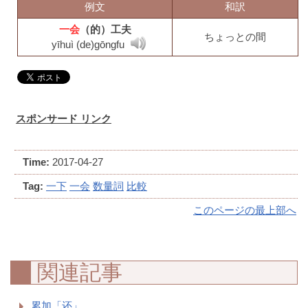
例文
和訳
一会
（的）工夫
ちょっとの間
yīhuì (de)gōngfu
スポンサード リンク
Time:
2017-04-27
Tag:
一下
一会
数量詞
比較
このページの最上部へ
関連記事
累加「还」