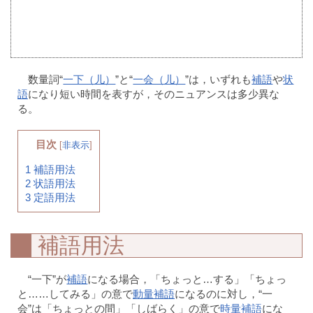
数量詞“
一下（儿）
”と“
一会（儿）
”は，いずれも
補語
や
状
語
になり短い時間を表すが，そのニュアンスは多少異な
る。
目次
[
非表示
]
1
補語用法
2
状語用法
3
定語用法
補語用法
“一下”が
補語
になる場合，「ちょっと…する」「ちょっ
と……してみる」の意で
動量補語
になるのに対し，“一
会”は「ちょっとの間」「しばらく」の意で
時量補語
にな