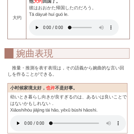
他
大约
回国了。
彼はおおかた帰国したのだろう。
Tā dàyuē huí guó le.
大约
婉曲表現
推量・推測を表す表現は，その語義から婉曲的な言い回
しを作ることができる。
小时候家境太好，
也许
不是好事。
幼いとき暮らし向きが良すぎるのは、あるいは良いことで
はないかもしれない．
Xiǎoshíhòu jiājìng tài hǎo, yěxǔ bùshi hǎoshì.