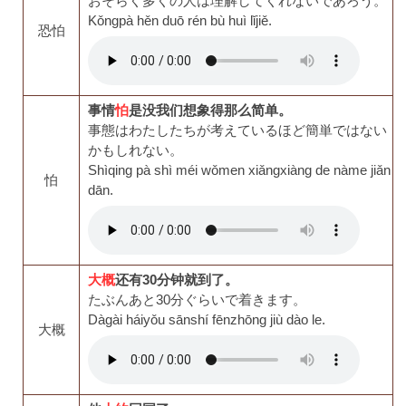
おそらく多くの人は理解してくれないであろう。
Kǒngpà hěn duō rén bù huì lǐjiě.
恐怕
事情
怕
是没我们想象得那么简单。
事態はわたしたちが考えているほど簡単ではない
かもしれない。
Shìqing pà shì méi wǒmen xiǎngxiàng de nàme jiǎn
怕
dān.
大概
还有30分钟就到了。
たぶんあと30分ぐらいで着きます。
Dàgài háiyǒu sānshí fēnzhōng jiù dào le.
大概