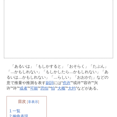
「あるいは」「もしかすると」「おそらく」「たぶん」
「…かもしれない」「もしかしたら…かもしれない」「あ
るいは…かもしれない」「…らしい」「おおかた」などの
意で推量や推測を表す
副詞
には“
也许
”“或许”“容许”“兴
许”“许”“
或者
”“
可能
”“
恐怕
”“
怕
”“
大概
”“
大约
”などがある。
目次
[
非表示
]
1
一覧
2
婉曲表現