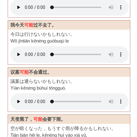
我今天
可能
过不去了。
今日は行けないかもしれない。
Wǒ jīntiān kěnéng guòbuqù le
议案
可能
不会通过。
議案は通らないかもしれない。
Yìàn kěnéng bùhuì tōngguò.
天变黑了，
可能
会要下雨。
空が暗くなった，もうすぐ雨が降るかもしれない。
Tiān biàn hēi le, kěnéng huì yào xià yǔ.