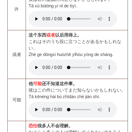
Tā xǔ bùtóng yì nǐ de tíyì.
许
这个东西
或者
以后用得上。
これはそのうち役に立つことがあるかもしれな
い。
或者
Zhè ge dōngxi huòzhě yǐhòu yòng de shàng.
他
可能
还不知道这件事。
彼はこの件についてまだ知らないかもしれない。
Tā kěnéng hái bù zhīdào zhè jiàn shì.
可能
恐怕
很多人不会理解。