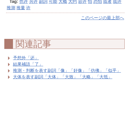
Tag:
也许
兴许
副詞
可能
大概
大约
容许
怕
恐怕
或者
或许
推測
推量
许
このページの最上部へ
関連記事
予想外「还」
結果補語「了」
推測・判断を表す副詞「像」「好像」「仿佛」「似乎」
大体を表す副詞「大体」「大致」「大略」「大抵」