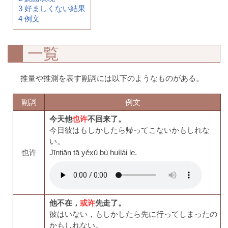
3
好ましくない結果
4
例文
一覧
推量や推測を表す副詞には以下のようなものがある。
副詞
例文
今天他
也许
不回来了。
今日彼はもしかしたら帰ってこないかもしれな
い。
也许
Jīntiān tā yěxǔ bù huílái le.
他不在，
或许
先走了。
彼はいない，もしかしたら先に行ってしまったの
かもしれない。