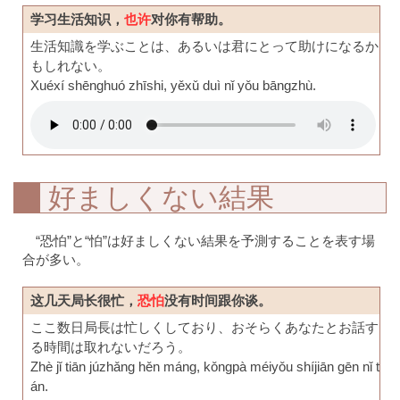
学习生活知识，
也许
对你有帮助。
生活知識を学ぶことは、あるいは君にとって助けになるか
もしれない。
Xuéxí shēnghuó zhīshi, yěxǔ duì nǐ yǒu bāngzhù.
好ましくない結果
“恐怕”と“怕”は好ましくない結果を予測することを表す場
合が多い。
这几天局长很忙，
恐怕
没有时间跟你谈。
ここ数日局長は忙しくしており、おそらくあなたとお話す
る時間は取れないだろう。
Zhè jǐ tiān júzhǎng hěn máng, kǒngpà méiyǒu shíjiān gēn nǐ t
án.