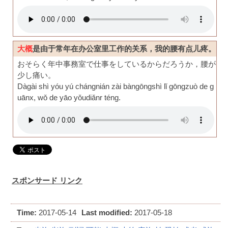
大概
是由于常年在办公室里工作的关系，我的腰有点儿疼。
おそらく年中事務室で仕事をしているからだろうか，腰が
少し痛い。
Dàgài shì yóu yú chángnián zài bàngōngshì lǐ gōngzuò de g
uānx, wǒ de yāo yǒudiǎnr téng.
スポンサード リンク
Time:
2017-05-14
Last modified:
2017-05-18