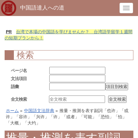
中国語達人への道
T
o
g
g
PR
台湾で本場の中国語を学びませんか？ 台湾語学留学１週間
l
の短期プランから！
e
n
検索
a
v
ページ名
i
文法項目
g
語彙
a
t
全文検索
i
o
ホーム
»
中国語文法辞典
»
推量・推測を表す副詞「也许」「或
n
许」「容许」「兴许」「许」「或者」「可能」「恐怕」「怕」
「大概」「大约」
推量・推測を表す副詞