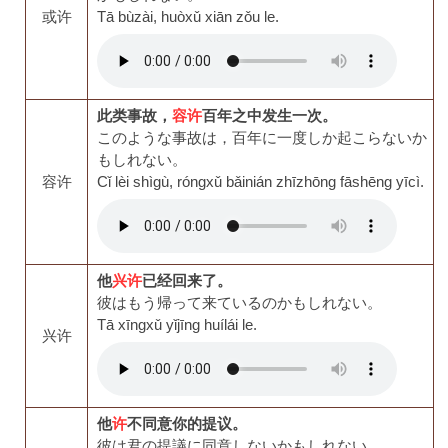
或许
Tā bùzài, huòxǔ xiān zǒu le.
此类事故，
容许
百年之中发生一次。
このような事故は，百年に一度しか起こらないか
もしれない。
容许
Cǐ lèi shìgù, róngxǔ bǎinián zhīzhōng fāshēng yīcì.
他
兴许
已经回来了。
彼はもう帰って来ているのかもしれない。
Tā xīngxǔ yǐjīng huílái le.
兴许
他
许
不同意你的提议。
彼は君の提議に同意しないかもしれない。