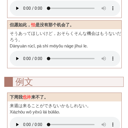
但愿如此，
怕
是没有那个机会了。
そうあってほしいけど，おそらくそんな機会はもうないだ
ろう。
Dànyuàn rúcǐ, pà shì méiyǒu nàge jīhuì le.
例文
下周我
也许
来不了。
来週は来ることができないかもしれない。
Xiàzhōu wǒ yěxǔ lái bùliǎo.