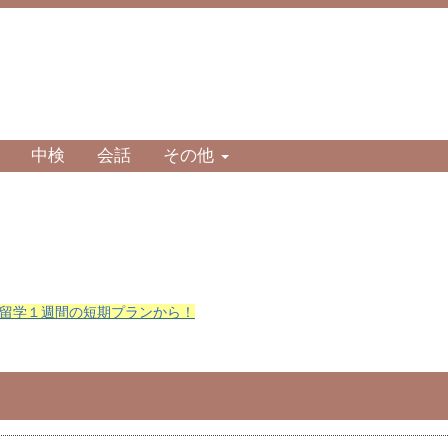
中検
会話
その他
留学１週間の短期プランから！