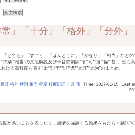
非常」「十分」「格外」「分外」
」「とても」「すごく」「ほんとうに」「かなり」「相当」などの
“特别”“相当”の文法解説及び単音節副詞“很”“可”“挺”“怪”“甚”、更に
義における高程度を表す“太”“过于”“过”“尤”“尤其”“尤为”のまとめ。
极其
格外
特别
相当
程度
程度副詞
非常
顶
Time:
2017-01-15
Last m
20
程度が高いことを表したり，感情を強調する効果をもたらす副詞“可