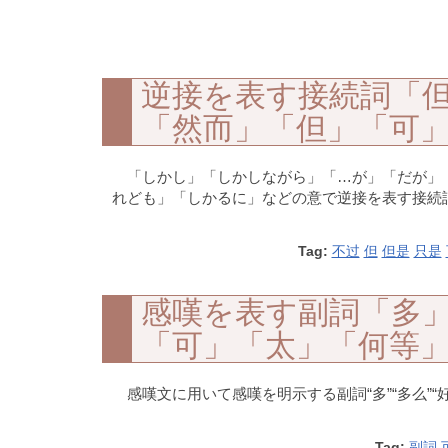
逆接を表す接続詞「
「然而」「但」「可
「しかし」「しかしながら」「…が」「だが」
れども」「しかるに」などの意で逆接を表す接続詞“但是”
Tag:
不过
但
但是
只是
感嘆を表す副詞「多
「可」「太」「何等
感嘆文に用いて感嘆を明示する副詞“多”“多么”“好”“
Tag:
副詞