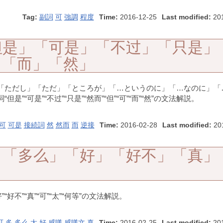
Tag:
副詞
可
強調
程度
Time:
2016-12-25
Last modified:
201
但是」「可是」「不过」「只是」
」「而」「然」
「ただし」「ただ」「ところが」「…というのに」「…なのに」「
“可是”“不过”“只是”“然而”“但”“可”“而”“然”の文法解説。
可
可是
接続詞
然
然而
而
逆接
Time:
2016-02-28
Last modified:
201
」「多么」「好」「好不」「真」
」
好不”“真”“可”“太”“何等”の文法解説。
可
多
多么
太
好
感嘆
感嘆文
真
Time:
2016-02-25
Last modified:
201