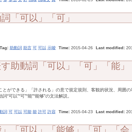
動詞「可以」「可」
Tag:
助動詞
助言
可
可以
示唆
Time:
2015-04-26
Last modified:
201
表す助動詞「可以」「可」「能」
ことができる」「許される」の意で規定規則、客観的状況、周囲の
可以”“可”“能”“能够”の文法解説。
動詞
可
可以
可能
能
許可
許容
Time:
2015-04-23
Last modified:
201
能」「可以」「能够」「可」「会