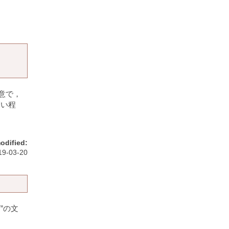
意で，
高い程
odified:
19-03-20
”の文