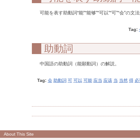
可能を表す助動詞“能”“能够”“可以”“可”“会”の文
Tag:
助動詞
中国語の助動詞（能願動詞）の解説。
Tag:
会
助動詞
可
可以
可能
应当
应该
当
当然
得
必
About This Site