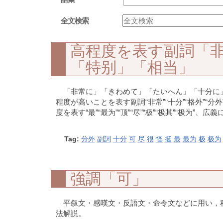
全文検索
高程度を表す副詞「
「特别」「相当」
「非常に」「きわめて」「たいへん」「十分に
程度が高いことを表す副詞“非常”“十分”“格外”“分外”
度を表す“最”“最为”“顶”“尽”“极”“极其”“极为”、広
Tag:
分外
副詞
十分
可
尽
很
怪
挺
最
最为
极
极为
強調「可」
平叙文・感嘆文・反語文・命令文などに用い，
法解説。