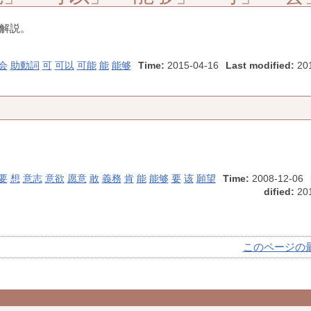
法解説。
会
助動詞
可
可以
可能
能
能够
Time:
2015-04-16
Last modified:
201
要
想
意志
意欲
愿意
敢
義務
肯
能
能够
要
该
願望
Time:
2008-12-06
dified:
201
このページの