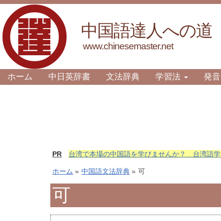
中国語達人への道
www.chinesemaster.net
ホーム
中日英辞書
文法辞典
学習法
発音
PR
台湾で本場の中国語を学びませんか？ 台湾語学
ホーム
»
中国語文法辞典
»
可
可