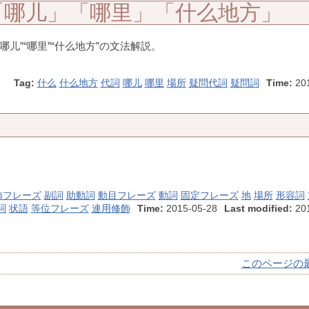
「哪儿」「哪里」「什么地方」
儿”“哪里”“什么地方”の文法解説。
Tag:
什么
什么地方
代詞
哪儿
哪里
場所
疑問代詞
疑問詞
Time:
20
飾フレーズ
副詞
助動詞
動目フレーズ
動詞
固定フレーズ
地
場所
形容詞
詞
状語
等位フレーズ
連用修飾
Time:
2015-05-28
Last modified:
201
このページの