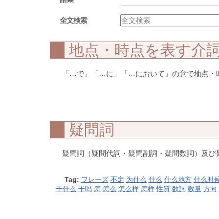
全文検索
地点・時点を表す介
「…で」「…に」「…において」の意で地点・時点
疑問詞
疑問詞（疑問代詞・疑問副詞・疑問数詞）及び
Tag:
フレーズ
不定
为什么
什么
什么地方
什么时
干什么
干吗
怎
怎么
怎么样
怎样
性質
数詞
数量
方向