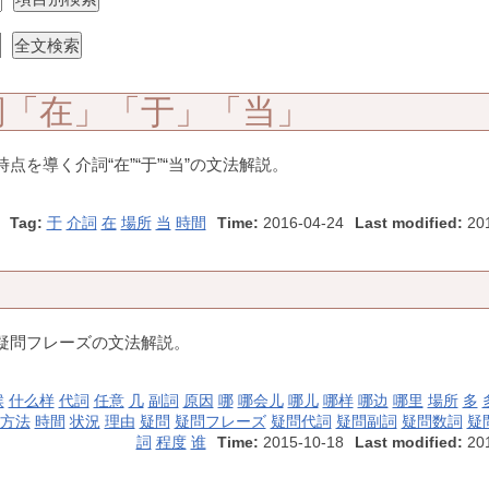
詞「在」「于」「当」
を導く介詞“在”“于”“当”の文法解説。
Tag:
于
介詞
在
場所
当
時間
Time:
2016-04-24
Last modified:
201
疑問フレーズの文法解説。
候
什么样
代詞
任意
几
副詞
原因
哪
哪会儿
哪儿
哪样
哪边
哪里
場所
多
方法
時間
状況
理由
疑問
疑問フレーズ
疑問代詞
疑問副詞
疑問数詞
疑
詞
程度
谁
Time:
2015-10-18
Last modified:
201