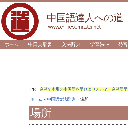
中国語達人への道
www.chinesemaster.net
ホーム
中日英辞書
文法辞典
学習法
発音
PR
台湾で本場の中国語を学びませんか？ 台湾語学
ホーム
»
中国語文法辞典
»
場所
場所