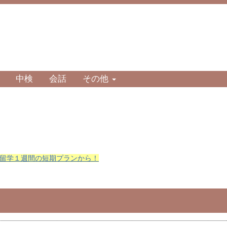
中検
会話
その他
留学１週間の短期プランから！