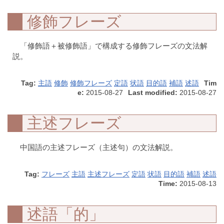
修飾フレーズ
「修飾語＋被修飾語」で構成する修飾フレーズの文法解
説。
Tag:
主語
修飾
修飾フレーズ
定語
状語
目的語
補語
述語
Tim
e:
2015-08-27
Last modified:
2015-08-27
主述フレーズ
中国語の主述フレーズ（主述句）の文法解説。
Tag:
フレーズ
主語
主述フレーズ
定語
状語
目的語
補語
述語
Time:
2015-08-13
述語「的」