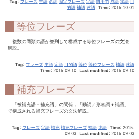
Tag:
フレーズ
主語
名詞
固定フレーズ
定語
慣用句
成語
状語
目
的語
補語
述語
Time:
2015-10-01
等位フレーズ
複数の同類の語が並列して構成する等位フレーズの文法
解説。
Tag:
フレーズ
主語
定語
目的語
等位
等位フレーズ
補語
述語
Time:
2015-09-10
Last modified:
2015-09-10
補充フレーズ
「被補充語＋補充語」の関係，「動詞／形容詞＋補語」
で構成される補充フレーズの文法解説。
Tag:
フレーズ
定語
補充
補充フレーズ
補語
述語
Time:
2015-
09-03
Last modified:
2015-09-03