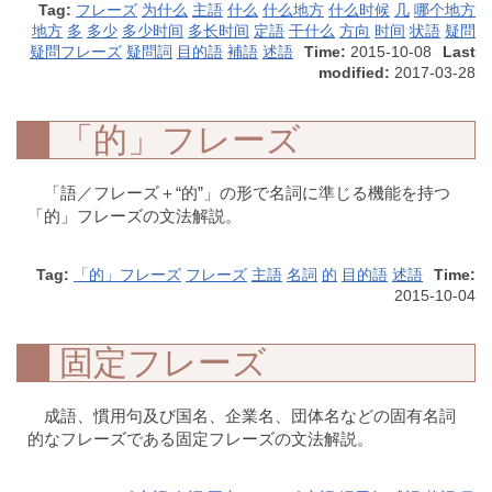
Tag:
フレーズ
为什么
主語
什么
什么地方
什么时候
几
哪个地方
地方
多
多少
多少时间
多长时间
定語
干什么
方向
时间
状語
疑問
疑問フレーズ
疑問詞
目的語
補語
述語
Time:
2015-10-08
Last
modified:
2017-03-28
「的」フレーズ
「語／フレーズ＋“的”」の形で名詞に準じる機能を持つ
「的」フレーズの文法解説。
Tag:
「的」フレーズ
フレーズ
主語
名詞
的
目的語
述語
Time:
2015-10-04
固定フレーズ
成語、慣用句及び国名、企業名、団体名などの固有名詞
的なフレーズである固定フレーズの文法解説。