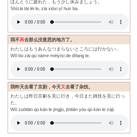
ほんとうに疲れた，もう少し休みましょう。
Shízài tài lèi le, zài xiūxi yī huìr ba.
我不
再
去那么没意思的地方了。
わたしはもうあんなつまらないところには行かない。
Wǒ bù zài qù nàme méiyìsi de dìfang le.
我昨天去看了京剧，今天
又
去看了杂技。
わたしは昨日京劇を見に行き，今日また雑技を見に行っ
た。
Wǒ zuótiān qù kàn le jīngjù, jīntiān yòu qù kàn le zájì.