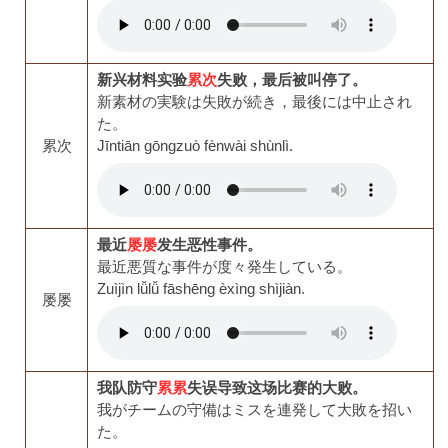
新兴材料实验
累次
失败，最后被叫停了。
新素材の実験は失敗が続き，最後には中止され
た。
累次
Jīntiān gōngzuò fènwài shùnlì.
最近
屡屡
发生恶性事件。
最近悪質な事件が度々発生している。
Zuìjìn lǚlǚ fāshēng èxìng shìjiàn.
屡屡
我队防守
累累
失误导致这场比赛的大败。
我がチームの守備はミスを連発して大敗を招い
た。