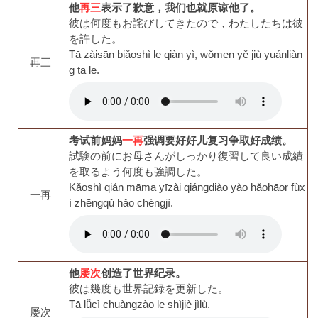
他
再三
表示了歉意，我们也就原谅他了。
彼は何度もお詫びしてきたので，わたしたちは彼
を許した。
Tā zàisān biǎoshì le qiàn yì, wǒmen yě jiù yuánliàn
再三
g tā le.
考试前妈妈
一再
强调要好好儿复习争取好成绩。
試験の前にお母さんがしっかり復習して良い成績
を取るよう何度も強調した。
Kǎoshì qián māma yīzài qiángdiào yào hǎohāor fùx
一再
í zhēngqǔ hǎo chéngjì.
他
屡次
创造了世界纪录。
彼は幾度も世界記録を更新した。
Tā lǚcì chuàngzào le shìjiè jìlù.
屡次