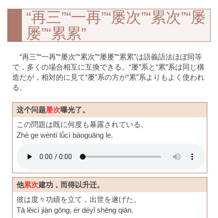
“再三”“一再”“屡次”“累次”“屡
屡”“累累”
“再三”“一再”“屡次”“累次”“屡屡”“累累”は語義語法ほぼ同等
で，多くの場合相互に互換できる。“屡”系と“累”系は同じ構
造だが，相対的に見て“屡”系の方が“累”系よりもよく使われ
る。
这个问题
屡次
曝光了。
この問題は既に何度も暴露されている。
Zhè ge wèntí lǚcì bàoguāng le.
他
累次
建功，而得以升迁。
彼は度々功績を立て，出世を遂げた。
Tā lěicì jiàn gōng, ér déyǐ shēng qiān.