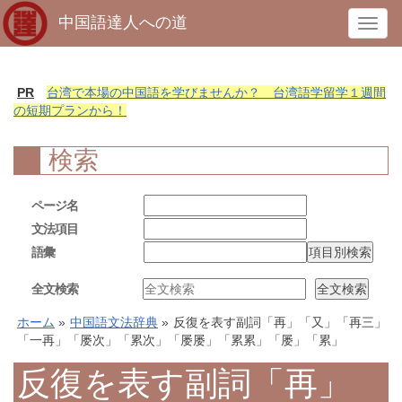
中国語達人への道
T
o
g
g
PR
台湾で本場の中国語を学びませんか？ 台湾語学留学１週間
l
の短期プランから！
e
n
検索
a
v
ページ名
i
文法項目
g
語彙
a
t
全文検索
i
o
ホーム
»
中国語文法辞典
»
反復を表す副詞「再」「又」「再三」
n
「一再」「屡次」「累次」「屡屡」「累累」「屡」「累」
反復を表す副詞「再」