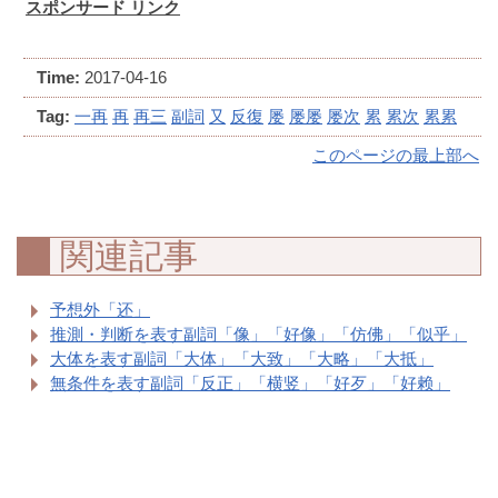
スポンサード リンク
Time:
2017-04-16
Tag:
一再
再
再三
副詞
又
反復
屡
屡屡
屡次
累
累次
累累
このページの最上部へ
関連記事
予想外「还」
推測・判断を表す副詞「像」「好像」「仿佛」「似乎」
大体を表す副詞「大体」「大致」「大略」「大抵」
無条件を表す副詞「反正」「横竖」「好歹」「好赖」