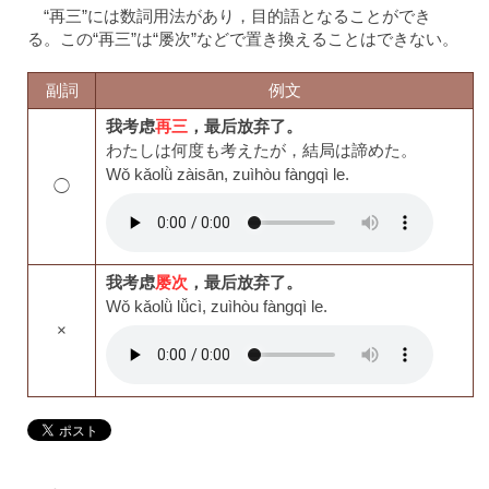
“再三”には数詞用法があり，目的語となることができ
る。この“再三”は“屡次”などで置き換えることはできない。
副詞
例文
我考虑
再三
，最后放弃了。
わたしは何度も考えたが，結局は諦めた。
Wǒ kǎolǜ zàisān, zuìhòu fàngqì le.
◯
我考虑
屡次
，最后放弃了。
Wǒ kǎolǜ lǚcì, zuìhòu fàngqì le.
×