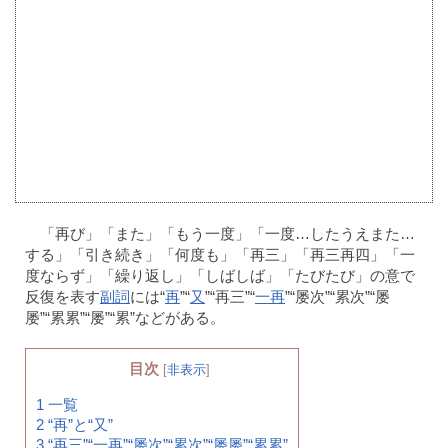
「再び」「また」「もう一度」「一度…したうえまた…
する」「引き続き」「何度も」「再三」「再三再四」「一
度ならず」「繰り返し」「しばしば」「たびたび」の意で
反復を表す
副詞
には“
再
”“
又
”“再三”“
一再
”“屡次”“累次”“屡
屡”“累累”“屡”“累”などがある。
目次
[
非表示
]
1
一覧
2
“再”と“又”
3
“再三”“一再”“屡次”“累次”“屡屡”“累累”