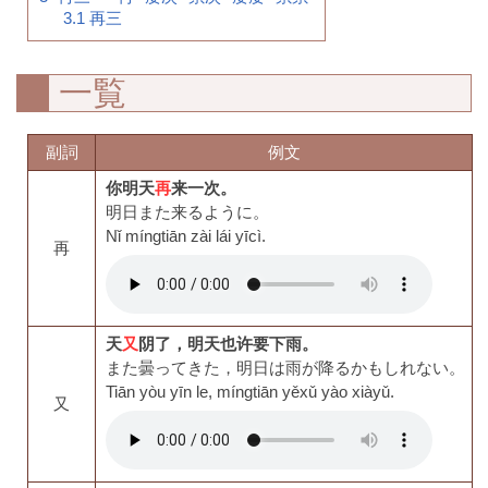
3.1
再三
一覧
副詞
例文
你明天
再
来一次。
明日また来るように。
Nǐ míngtiān zài lái yīcì.
再
天
又
阴了，明天也许要下雨。
また曇ってきた，明日は雨が降るかもしれない。
Tiān yòu yīn le, míngtiān yěxǔ yào xiàyǔ.
又