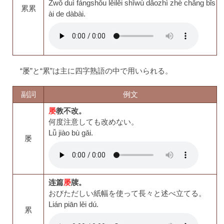
Zwǒ duì fángshǒu lěilěi shīwù dǎozhì zhè chǎng bǐs
累累
ài de dàbài.
“屡”と“累”は主に四字熟語の中で用いられる。
副詞
例文
屡
教不改。
何度注意しても改めない。
Lǚ jiào bù gǎi.
屡
连篇
屡
牍。
おびただしい紙幅を使って長々と述べ立てる。
Lián piān lěi dú.
累