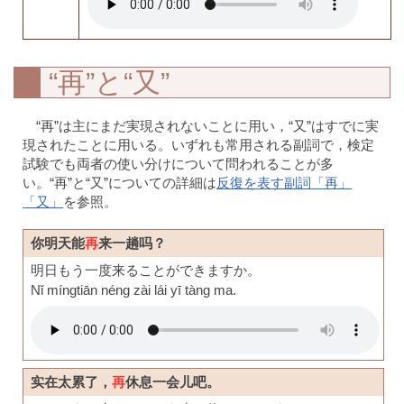
“再”と“又”
“再”は主にまだ実現されないことに用い，“又”はすでに実
現されたことに用いる。いずれも常用される副詞で，検定
試験でも両者の使い分けについて問われることが多
い。“再”と“又”についての詳細は
反復を表す副詞「再」
「又」
を参照。
你明天能
再
来一趟吗？
明日もう一度来ることができますか。
Nǐ míngtiān néng zài lái yī tàng ma.
实在太累了，
再
休息一会儿吧。