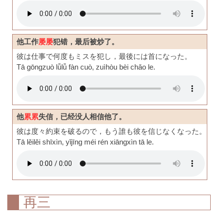
他工作
屡屡
犯错，最后被炒了。
彼は仕事で何度もミスを犯し，最後には首になった。
Tā gōngzuò lǚlǚ fàn cuò, zuìhòu bèi chǎo le.
他
累累
失信，已经没人相信他了。
彼は度々約束を破るので，もう誰も彼を信じなくなった。
Tā lěilěi shīxìn, yǐjīng méi rén xiāngxìn tā le.
再三