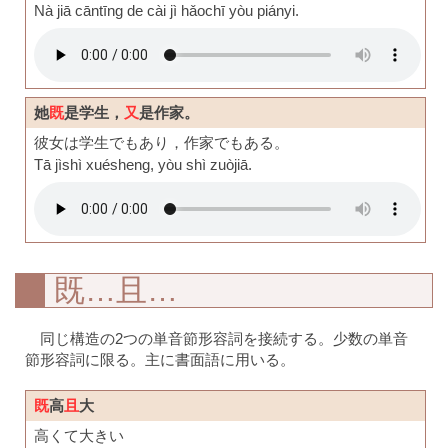
Nà jiā cāntīng de cài jì hǎochī yòu piányi.
她
既
是学生，
又
是作家。
彼女は学生でもあり，作家でもある。
Tā jìshì xuésheng, yòu shì zuòjiā.
既…且…
同じ構造の2つの単音節形容詞を接続する。少数の単音
節形容詞に限る。主に書面語に用いる。
既
高
且
大
高くて大きい