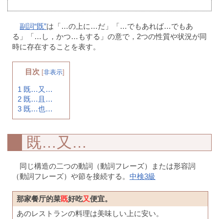
副詞“既”
は「…の上に…だ」「…でもあれば…でもあ
る」「…し，かつ…もする」の意で，2つの性質や状況が同
時に存在することを表す。
目次
[
非表示
]
1
既…又…
2
既…且…
3
既…也…
既…又…
同じ構造の二つの動詞（動詞フレーズ）または形容詞
（動詞フレーズ）や節を接続する。
中検3級
那家餐厅的菜
既
好吃
又
便宜。
あのレストランの料理は美味しい上に安い。