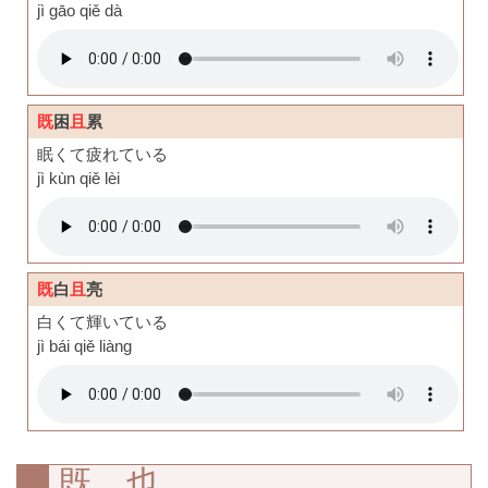
jì gāo qiě dà
既
困
且
累
眠くて疲れている
jì kùn qiě lèi
既
白
且
亮
白くて輝いている
jì bái qiě liàng
既…也…