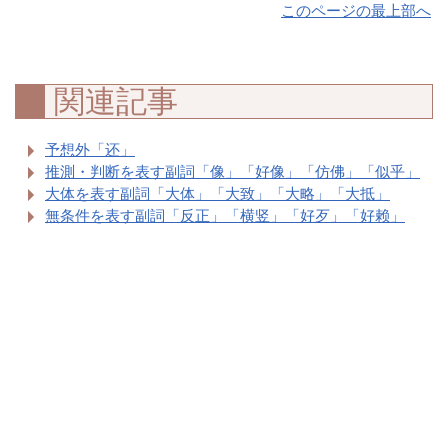
このページの最上部へ
関連記事
予想外「还」
推測・判断を表す副詞「像」「好像」「仿佛」「似乎」
大体を表す副詞「大体」「大致」「大略」「大抵」
無条件を表す副詞「反正」「横竖」「好歹」「好赖」