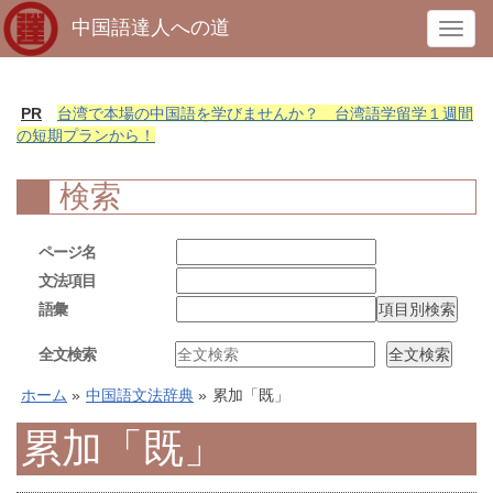
中国語達人への道
T
o
g
g
PR
台湾で本場の中国語を学びませんか？ 台湾語学留学１週間
l
の短期プランから！
e
n
検索
a
v
ページ名
i
文法項目
g
語彙
a
t
全文検索
i
o
ホーム
»
中国語文法辞典
»
累加「既」
n
累加「既」