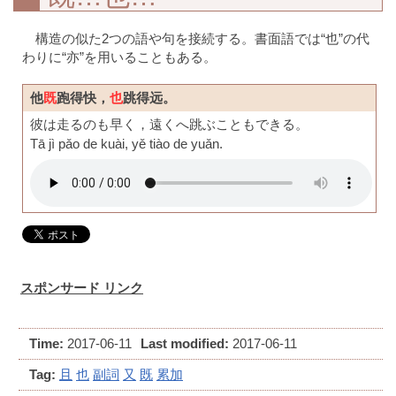
構造の似た2つの語や句を接続する。書面語では“也”の代
わりに“亦”を用いることもある。
他
既
跑得快，
也
跳得远。
彼は走るのも早く，遠くへ跳ぶこともできる。
Tā jì pǎo de kuài, yě tiào de yuǎn.
スポンサード リンク
Time:
2017-06-11
Last modified:
2017-06-11
Tag:
且
也
副詞
又
既
累加