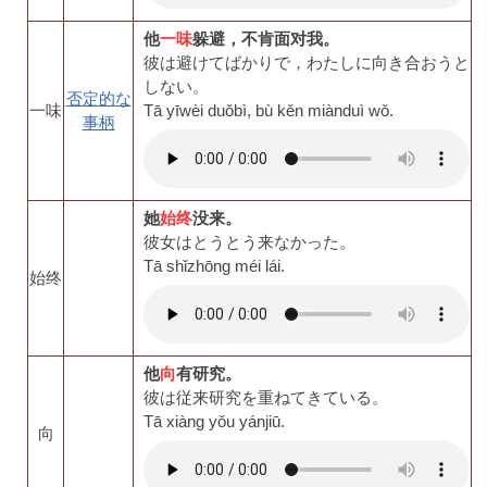
他
一味
躲避，不肯面对我。
彼は避けてばかりで，わたしに向き合おうと
しない。
否定的な
一味
Tā yīwèi duǒbì, bù kěn miànduì wǒ.
事柄
她
始终
没来。
彼女はとうとう来なかった。
Tā shǐzhōng méi lái.
始终
他
向
有研究。
彼は従来研究を重ねてきている。
Tā xiàng yǒu yánjiū.
向