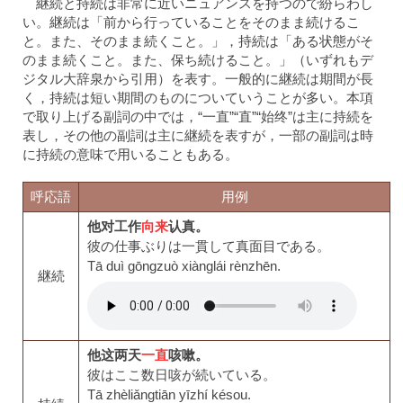
継続と持続は非常に近いニュアンスを持つので紛らわし
い。継続は「前から行っていることをそのまま続けるこ
と。また、そのまま続くこと。」，持続は「ある状態がそ
のまま続くこと。また、保ち続けること。」（いずれもデ
ジタル大辞泉から引用）を表す。一般的に継続は期間が長
く，持続は短い期間のものについていうことが多い。本項
で取り上げる副詞の中では，“一直”“直”“始终”は主に持続を
表し，その他の副詞は主に継続を表すが，一部の副詞は時
に持続の意味で用いることもある。
呼応語
用例
他对工作
向来
认真
。
彼の仕事ぶりは一貫して真面目である。
Tā duì gōngzuò xiànglái rènzhēn.
継続
他这两天
一直
咳嗽
。
彼はここ数日咳が続いている。
Tā zhèliǎngtiān yīzhí késou.