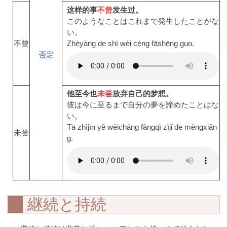
这样的事
不曾
发生过。
このようなことはこれまで発生したことがな
い。
不曾
Zhèyàng de shì wèi céng fāshēng guo.
否定
他至今也
未尝
放弃自己的梦想。
彼は今に至るまで自分の夢を諦めたことはな
い。
Tā zhìjīn yě wèicháng fàngqì zìjǐ de mèngxiǎn
未尝
g.
継続と持続