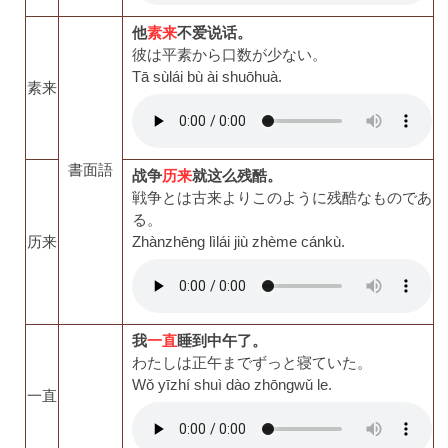
他
素来
不爱说话。
彼は平素から口数が少ない。
Tā sùlái bù ài shuōhuà.
素来
書面語
战争
历来
就这么残酷。
戦争とは古来よりこのように残酷なものであ
る。
历来
Zhànzhēng lìlái jiù zhème cánkù.
我
一直
睡到中午了。
わたしは正午までずっと寝ていた。
Wǒ yīzhí shuì dào zhōngwǔ le.
一直