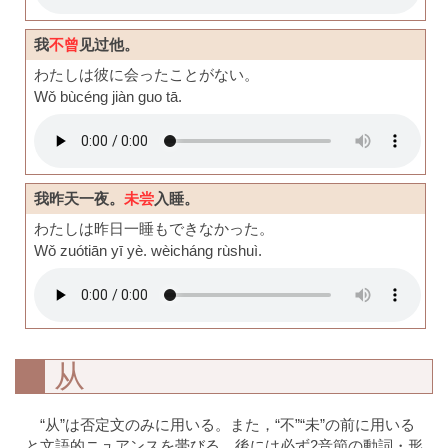
我
不曾
见过他。
わたしは彼に会ったことがない。
Wǒ bùcéng jiàn guo tā.
我昨天一夜。
未尝
入睡。
わたしは昨日一睡もできなかった。
Wǒ zuótiān yī yè. wèicháng rùshuì.
从
“从”は否定文のみに用いる。また，“不”“未”の前に用いる
と文語的ニュアンスを帯びる。後には必ず2音節の動詞・形