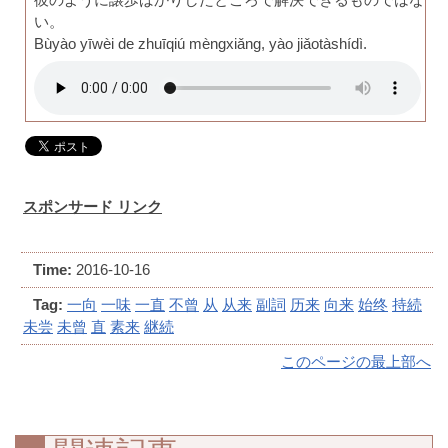
い。
Bùyào yīwèi de zhuīqiú mèngxiǎng, yào jiǎotàshídì.
スポンサード リンク
Time:
2016-10-16
Tag:
一向
一味
一直
不曾
从
从来
副詞
历来
向来
始终
持続
未尝
未曾
直
素来
継続
このページの最上部へ