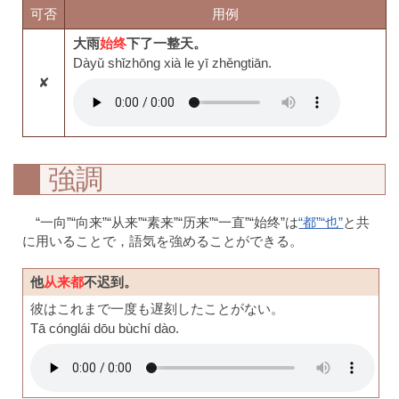
可否
用例
大雨
始终
下了一整天。
Dàyǔ shǐzhōng xià le yī zhěngtiān.
✘
強調
“一向”“向来”“从来”“素来”“历来”“一直”“始终”は
“都”“也”
と共
に用いることで，語気を強めることができる。
他
从来都
不迟到。
彼はこれまで一度も遅刻したことがない。
Tā cónglái dōu bùchí dào.