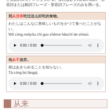
容詞または動詞フレーズ・形容詞フレーズのみを用いる。
我
从没有
吃过这么好吃的食物。
わたしはこんなに美味しいものをかつて食べたことがな
い。
Wǒ cóng méiyǒu chī guo zhème hǎochī de shíwù.
他
从不
放弃。
彼はあきらめることを知らない。
Tā cóng bù fàngqì.
从来