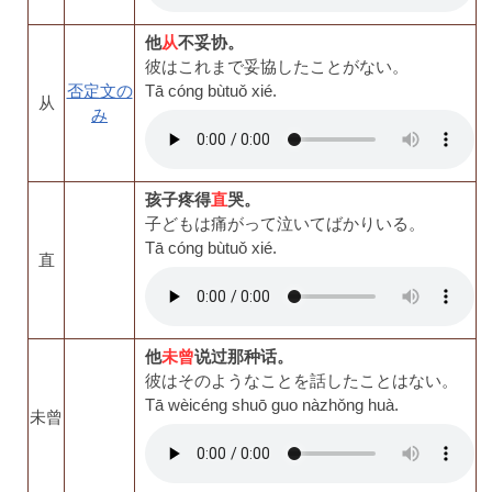
他
从
不妥协。
彼はこれまで妥協したことがない。
否定文の
Tā cóng bùtuǒ xié.
从
み
孩子疼得
直
哭。
子どもは痛がって泣いてばかりいる。
Tā cóng bùtuǒ xié.
直
他
未曾
说过那种话。
彼はそのようなことを話したことはない。
Tā wèicéng shuō guo nàzhǒng huà.
未曾