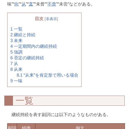
味”“
向
”“
从
”“
直
”“未曾”“
不曾
”“未尝”などがある。
目次
[
非表示
]
1
一覧
2
継続と持続
3
未来
4
一定期間内の継続持続
5
強調
6
否定の継続持続
7
从
8
从来
8.1
“从来”を肯定形で用いる場合
9
一味
一覧
継続持続を表す副詞には以下のようなものがある。
副詞
特徴
例文