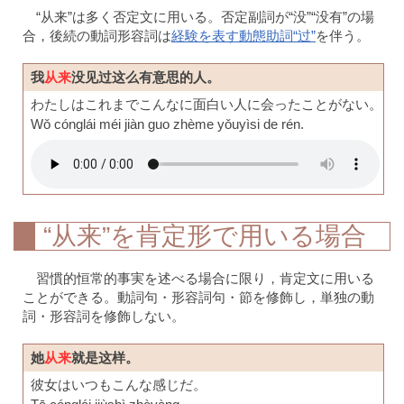
“从来”は多く否定文に用いる。否定副詞が“没”“没有”の場
合，後続の動詞形容詞は
経験を表す動態助詞“过”
を伴う。
我
从来
没见过这么有意思的人。
わたしはこれまでこんなに面白い人に会ったことがない。
Wǒ cónglái méi jiàn guo zhème yǒuyìsi de rén.
“从来”を肯定形で用いる場合
習慣的恒常的事実を述べる場合に限り，肯定文に用いる
ことができる。動詞句・形容詞句・節を修飾し，単独の動
詞・形容詞を修飾しない。
她
从来
就是这样。
彼女はいつもこんな感じだ。