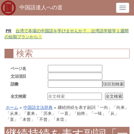
中国語達人への道
T
o
g
g
PR
台湾で本場の中国語を学びませんか？ 台湾語学留学１週間
l
の短期プランから！
e
n
検索
a
v
ページ名
i
文法項目
g
語彙
a
t
全文検索
i
o
ホーム
»
中国語文法辞典
»
継続持続を表す副詞「一向」「向来」
n
「从来」「素来」「历来」「一直」「始终」「一味」「从」
「直」「未曾」「不曾」「未尝」
継続持続を表す副詞「一