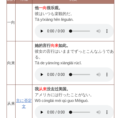
他
一向
很乐观。
彼はいつも楽観的だ。
Tā yīxiàng hěn lèguān.
一向
她的言行
向来
如此。
彼女の言行はいままでずっとこんなふうであ
る。
向来
Tā de yánxíng xiànglái rúcǐ.
我
从来
没去过美国。
アメリカには行ったことがない。
主に否定
Wǒ cónglái méi qù guo Měiguó.
从来
文