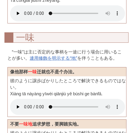
Tā cónglái jiùshì zhèyàng.
一味
“一味”は主に否定的な事柄を一途に行う場合に用いるこ
とが多い。
連用修飾を明示する“地”
を伴うこともある。
像他那样
一味
迁就也不是个办法。
彼のように譲歩ばかりしたところで解決できるものではな
い。
Xiàng tā nàyàng yīwèi qiānjiù yě bùshi ge bànfǎ.
不要
一味地
追求梦想，要脚踏实地。
彼のように譲歩ばかりしたところで解決できるものではな