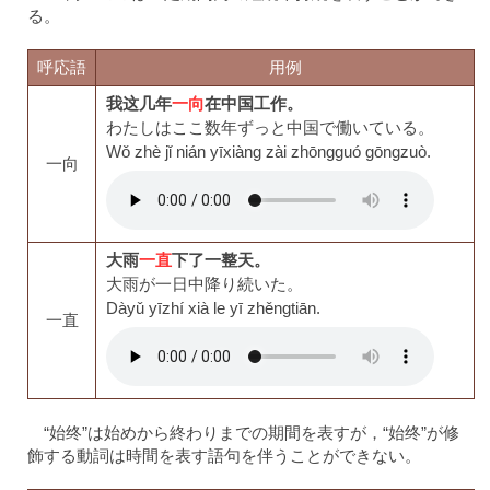
る。
呼応語
用例
我这几年
一向
在中国工作。
わたしはここ数年ずっと中国で働いている。
Wǒ zhè jǐ nián yīxiàng zài zhōngguó gōngzuò.
一向
大雨
一直
下了一整天。
大雨が一日中降り続いた。
Dàyǔ yīzhí xià le yī zhěngtiān.
一直
“始终”は始めから終わりまでの期間を表すが，“始终”が修
飾する動詞は時間を表す語句を伴うことができない。