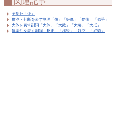
関連記事
予想外「还」
推測・判断を表す副詞「像」「好像」「仿佛」「似乎」
大体を表す副詞「大体」「大致」「大略」「大抵」
無条件を表す副詞「反正」「横竖」「好歹」「好赖」