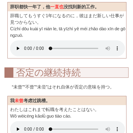
辞职都快一年了，他
一直也
没找到新的工作。
辞職してもうすぐ1年になるのに，彼はまだ新しい仕事が
見つからない。
Cízhí dōu kuài yī nián le, tā yīzhí yě méi zhǎo dào xīn de gō
ngzuò.
否定の継続持続
“未曾”“不曾”“未尝”はそれ自体が否定の意味を持つ。
我
未曾
考虑过跳槽。
わたしはこれまで転職を考えたことはない。
Wǒ wèicéng kǎolǜ guo tiào cáo.