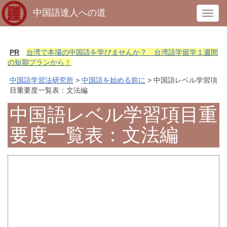
中国語達人への道
T
o
g
g
PR
台湾で本場の中国語を学びませんか？ 台湾語学留学１週間
l
の短期プランから！
e
中国語学習法研究所
>
中国語を始める前に
> 中国語レベル学習項
n
目重要度一覧表：文法編
a
v
中国語レベル学習項目重
i
要度一覧表：文法編
g
a
t
i
o
n