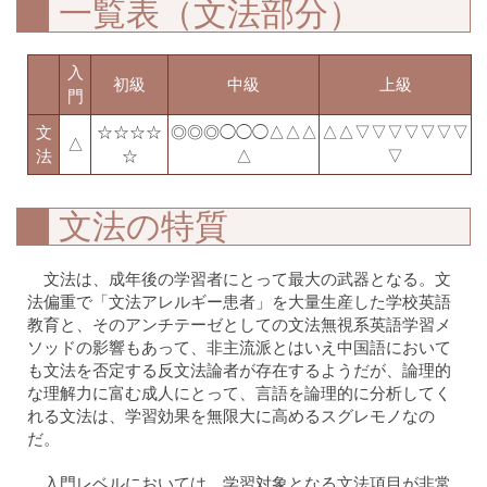
一覧表（文法部分）
入
初級
中級
上級
門
文
☆☆☆☆
◎◎◎◯◯◯△△△
△△▽▽▽▽▽▽▽
△
法
☆
△
▽
文法の特質
文法は、成年後の学習者にとって最大の武器となる。文
法偏重で「文法アレルギー患者」を大量生産した学校英語
教育と、そのアンチテーゼとしての文法無視系英語学習メ
ソッドの影響もあって、非主流派とはいえ中国語において
も文法を否定する反文法論者が存在するようだが、論理的
な理解力に富む成人にとって、言語を論理的に分析してく
れる文法は、学習効果を無限大に高めるスグレモノなの
だ。
入門レベルにおいては、学習対象となる文法項目が非常