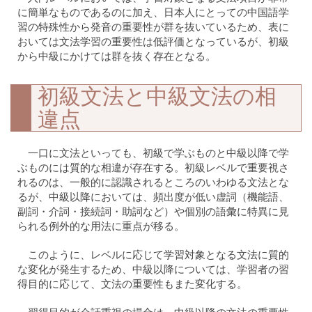
に簡単なものであるのに加え、日本人にとっての中国語学
習の特殊性から発音の重要性が群を抜いているため、表に
おいては文法学習の重要性は低評価となっているが、初級
から中級にかけては群を抜く存在となる。
初級文法と中級文法の相
違点
一口に文法といっても、初級で学ぶものと中級以降で学
ぶものには質的な相違が存在する。初級レベルで重要視さ
れるのは、一般的に認識されるところのいわゆる文法とな
るが、中級以降においては、頻出度が低い虚詞（機能語、
副詞・介詞・接続詞・助詞など）や個別の語彙に特異に見
られる例外的な用法に重点が移る。
このように、レベルに応じて学習対象となる文法に質的
な変化が発生するため、中級以降については、学習者の習
得目的に応じて、文法の重要性もまた変化する。