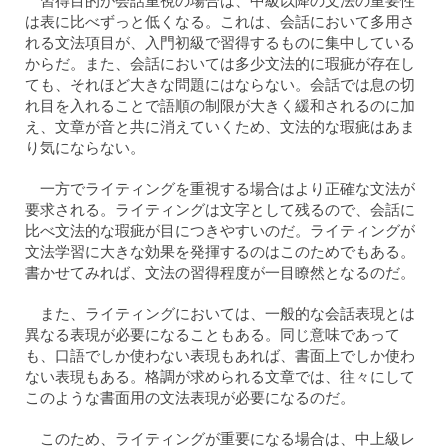
習得目的が会話重視の場合は、中級以降の文法の重要性
は表に比べずっと低くなる。これは、会話において多用さ
れる文法項目が、入門初級で習得するものに集中している
からだ。また、会話においては多少文法的に瑕疵が存在し
ても、それほど大きな問題にはならない。会話では息の切
れ目を入れることで語順の制限が大きく緩和されるのに加
え、文章が音と共に消えていくため、文法的な瑕疵はあま
り気にならない。
一方でライティングを重視する場合はより正確な文法が
要求される。ライティングは文字として残るので、会話に
比べ文法的な瑕疵が目につきやすいのだ。ライティングが
文法学習に大きな効果を発揮するのはこのためでもある。
書かせてみれば、文法の習得程度が一目瞭然となるのだ。
また、ライティングにおいては、一般的な会話表現とは
異なる表現が必要になることもある。同じ意味であって
も、口語でしか使わない表現もあれば、書面上でしか使わ
ない表現もある。格調が求められる文章では、往々にして
このような書面用の文法表現が必要になるのだ。
このため、ライティングが重要になる場合は、中上級レ