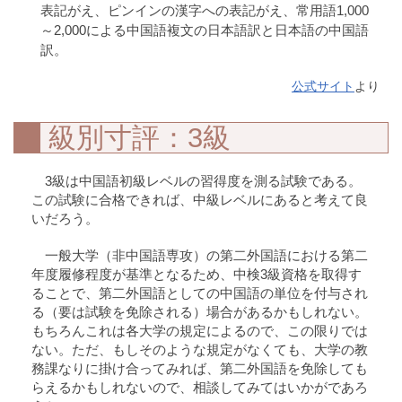
表記がえ、ピンインの漢字への表記がえ、常用語1,000
～2,000による中国語複文の日本語訳と日本語の中国語
訳。
公式サイト
より
級別寸評：3級
3級は中国語初級レベルの習得度を測る試験である。
この試験に合格できれば、中級レベルにあると考えて良
いだろう。
一般大学（非中国語専攻）の第二外国語における第二
年度履修程度が基準となるため、中検3級資格を取得す
ることで、第二外国語としての中国語の単位を付与され
る（要は試験を免除される）場合があるかもしれない。
もちろんこれは各大学の規定によるので、この限りでは
ない。ただ、もしそのような規定がなくても、大学の教
務課なりに掛け合ってみれば、第二外国語を免除しても
らえるかもしれないので、相談してみてはいかがであろ