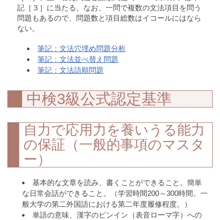
記［３］に当たる。なお、一問で複数の文法項目を問う
問題もあるので、問題数と項目総数はイコールにはなら
ない。
筆記：文法穴埋め問題分析
筆記：文法並べ替え問題
筆記：文法語順問題
中検3級公式認定基準
自力で応用力を養いうる能力
の保証（一般的事項のマスタ
ー）
基本的な文章を読み、書くことができること。簡単
な日常会話ができること。（学習時間200～300時間。一
般大学の第二外国語における第二年度履修程度。）
単語の意味、漢字のピンイン（表音ローマ字）への