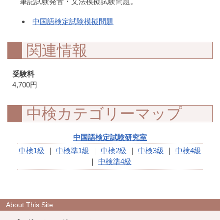
筆記試験発音・文法模擬試験問題。
中国語検定試験模擬問題
関連情報
受験料
4,700円
中検カテゴリーマップ
中国語検定試験研究室
中検1級
｜
中検準1級
｜
中検2級
｜
中検3級
｜
中検4級
｜
中検準4級
About This Site