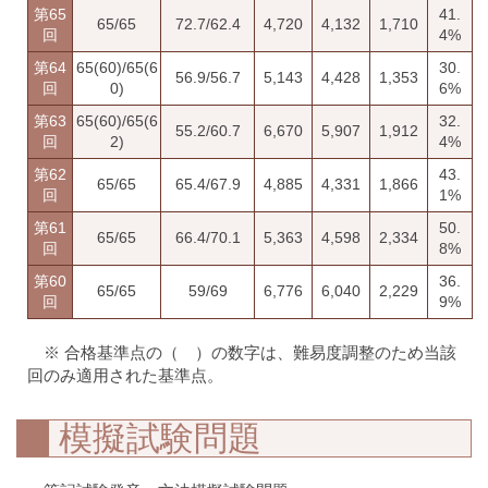
第65
41.
65/65
72.7/62.4
4,720
4,132
1,710
回
4%
第64
65(60)/65(6
30.
56.9/56.7
5,143
4,428
1,353
回
0)
6%
第63
65(60)/65(6
32.
55.2/60.7
6,670
5,907
1,912
回
2)
4%
第62
43.
65/65
65.4/67.9
4,885
4,331
1,866
回
1%
第61
50.
65/65
66.4/70.1
5,363
4,598
2,334
回
8%
第60
36.
65/65
59/69
6,776
6,040
2,229
回
9%
※ 合格基準点の（ ）の数字は、難易度調整のため当該
回のみ適用された基準点。
模擬試験問題