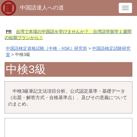
中国語達人への道
T
o
g
g
PR
台湾で本場の中国語を学びませんか？ 台湾語学留学１週間
l
の短期プランから！
e
中国語検定資格試験［中検・HSK］研究所
>
中国語検定試験研究
n
室
>
中検3級
a
v
中検3級
i
g
a
中検3級筆記文法項目分析、公式認定基準・基礎データ
t
（出題・解答方式・合格基準点）、及びその意義について
i
のまとめ。
o
n