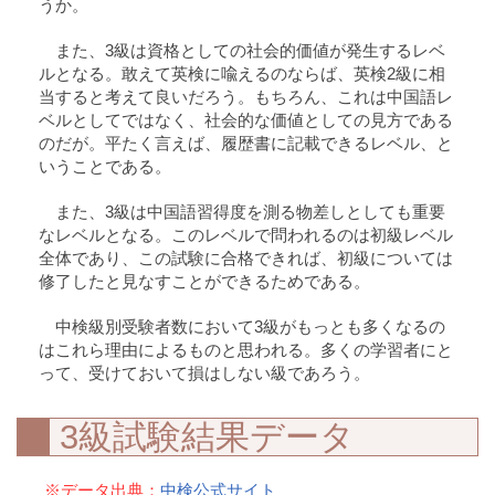
うか。
また、3級は資格としての社会的価値が発生するレベ
ルとなる。敢えて英検に喩えるのならば、英検2級に相
当すると考えて良いだろう。もちろん、これは中国語レ
ベルとしてではなく、社会的な価値としての見方である
のだが。平たく言えば、履歴書に記載できるレベル、と
いうことである。
また、3級は中国語習得度を測る物差しとしても重要
なレベルとなる。このレベルで問われるのは初級レベル
全体であり、この試験に合格できれば、初級については
修了したと見なすことができるためである。
中検級別受験者数において3級がもっとも多くなるの
はこれら理由によるものと思われる。多くの学習者にと
って、受けておいて損はしない級であろう。
3級試験結果データ
※データ出典：
中検公式サイト