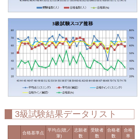
3級試験結果データリスト
平均点(聴／
志願者
受験者
合格者
合格
合格基準点
筆)
数
数
数
率