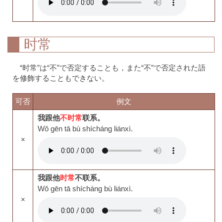
时常
“时常”は“不”で否定することも，また“不”で否定された語
を修飾することもできない。
可否
例文
我跟他
不时常
联系。
Wǒ gēn tā bù shícháng liánxì.
×
我跟他
时常
不联系。
Wǒ gēn tā shícháng bù liánxì.
×