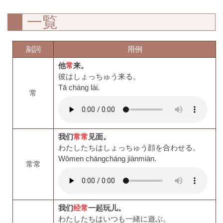
一覧
副詞
用例
他
常
来。
彼はしょっちゅう来る。
Tā cháng lái.
常
我们
常常
见面。
わたしたちはしょっちゅう顔を合わせる。
Wǒmen chángcháng jiànmiàn.
常常
我们
经常
一起玩儿。
わたしたちはいつも一緒に遊ぶ。