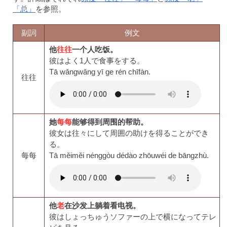
「总」
を参照。
副詞
例文
他
往往
一个人吃饭。
彼はよく1人で食事をする。
Tā wǎngwǎng yī ge rén chīfàn.
往往
她
每每
能够得到周围的帮助。
彼女は往々にして周囲の助けを得ることができ
る。
每每
Tā měiměi nénggòu dédào zhōuwéi de bāngzhù.
他
老
在沙发上躺着看电视。
彼はしょっちゅうソファーの上で横になってテレ