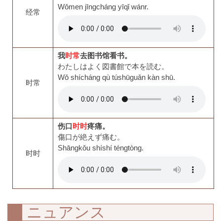
Wǒmen jīngcháng yīqǐ wánr.
经常
我
时常
去图书馆看书。
わたしはよく図書館で本を読む。
Wǒ shícháng qù túshūguǎn kàn shū.
时常
伤口
时时
疼痛。
傷口が絶えず痛む。
Shāngkǒu shíshí téngtòng.
时时
ニュアンス