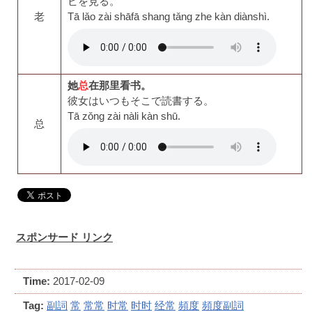
ビを見る。
老
Tā lǎo zài shāfā shang tǎng zhe kàn diànshì.
她
总
在那里看书。
彼女はいつもそこで読書する。
Tā zǒng zài nàli kàn shū.
总
スポンサード リンク
Time:
2017-02-09
Tag:
副詞
常
常常
时常
时时
经常
頻度
頻度副詞