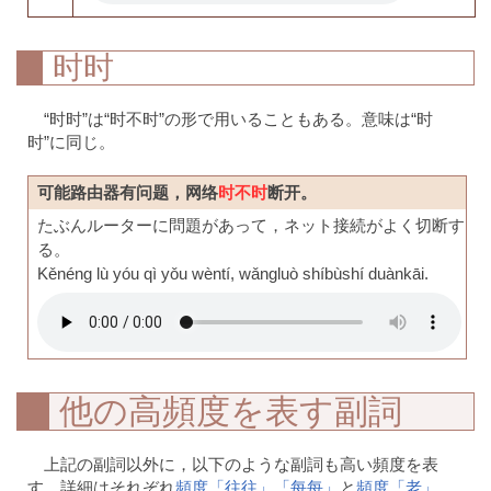
时时
“时时”は“时不时”の形で用いることもある。意味は“时
时”に同じ。
可能路由器有问题，网络
时不时
断开。
たぶんルーターに問題があって，ネット接続がよく切断す
る。
Kěnéng lù yóu qì yǒu wèntí, wǎngluò shíbùshí duànkāi.
他の高頻度を表す副詞
上記の副詞以外に，以下のような副詞も高い頻度を表
す。詳細はそれぞれ
頻度「往往」「每每」
と
頻度「老」