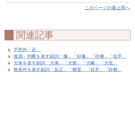
このページの最上部へ
関連記事
予想外「还」
推測・判断を表す副詞「像」「好像」「仿佛」「似乎」
大体を表す副詞「大体」「大致」「大略」「大抵」
無条件を表す副詞「反正」「横竖」「好歹」「好赖」