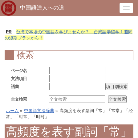
中国語達人への道
T
o
g
g
PR
台湾で本場の中国語を学びませんか？ 台湾語学留学１週間
l
の短期プランから！
e
n
検索
a
v
ページ名
i
文法項目
g
語彙
a
t
全文検索
i
o
ホーム
»
中国語文法辞典
»
高頻度を表す副詞「常」「常常」「经
n
常」「时常」「时时」
高頻度を表す副詞「常」